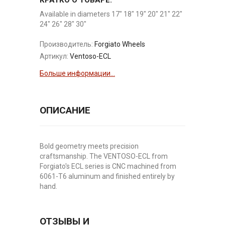
Available in diameters 17" 18" 19" 20" 21" 22"
24" 26" 28" 30"
Производитель:
Forgiato Wheels
Артикул:
Ventoso-ECL
Больше информации...
ОПИСАНИЕ
Bold geometry meets precision
craftsmanship. The VENTOSO-ECL from
Forgiato's ECL series is CNC machined from
6061-T6 aluminum and finished entirely by
hand.
ОТЗЫВЫ И