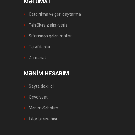
MƏLUMAT
Çatdırılma və geri qaytarma
Təhlükəsiz alış -veriş
Sifarişnən gələn mallar
Tərəfdaşlar
Zəmanət
MƏNİM HESABIM
Sayta daxil ol
Qeydiyyat
Mənim Səbətim
İstəklər siyahısı