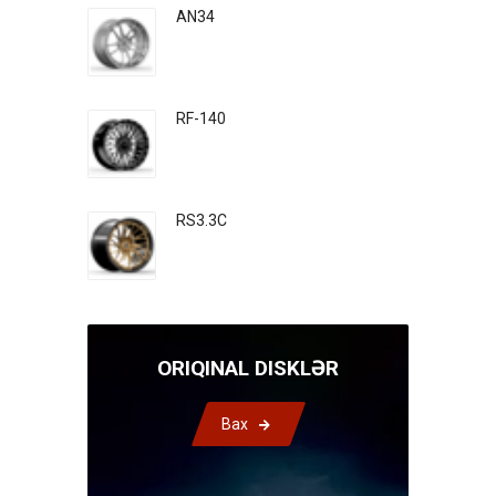
AN34
RF-140
RS3.3C
ORIQINAL DISKLƏR
Bax