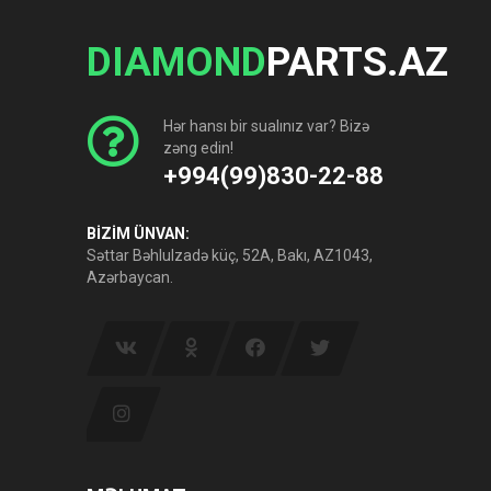
DIAMOND
PARTS.AZ
Hər hansı bir sualınız var? Bizə
zəng edin!
+994(99)830-22-88
BİZİM ÜNVAN:
Səttar Bəhlulzadə küç, 52A, Bakı, AZ1043,
Azərbaycan.