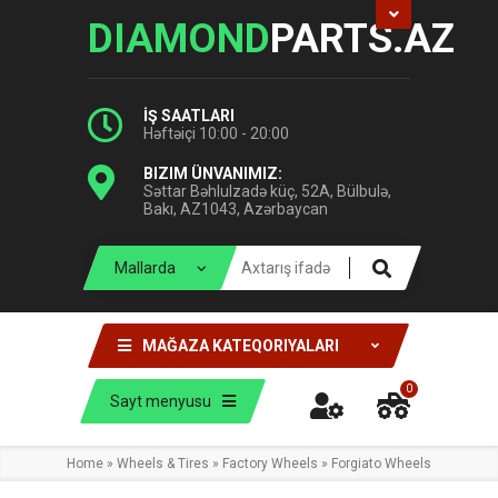
DIAMOND
PARTS.AZ
İŞ SAATLARI
Həftəiçi 10:00 - 20:00
BIZIM ÜNVANIMIZ:
Səttar Bəhlulzadə küç, 52A, Bülbulə,
Bakı, AZ1043, Azərbaycan
MAĞAZA KATEQORIYALARI
0
Sayt menyusu
Home
»
Wheels & Tires
»
Factory Wheels
»
Forgiato Wheels