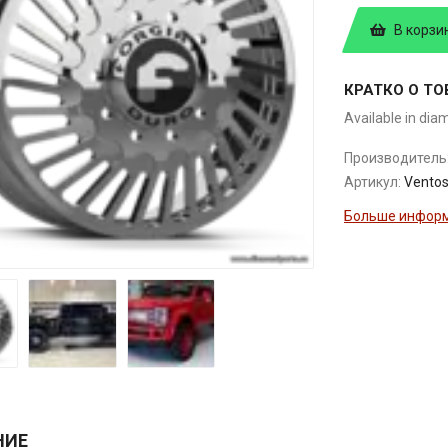
В корзи
КРАТКО О ТО
Available in dia
Производитель
Артикул:
Vento
Больше информ
НИЕ