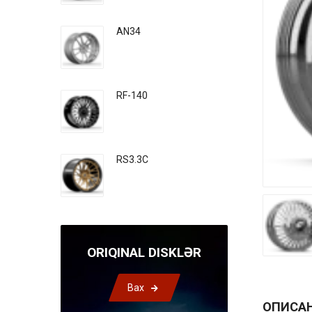
AN34
RF-140
RS3.3C
ORIQINAL DISKLƏR
Bax
ОПИСА