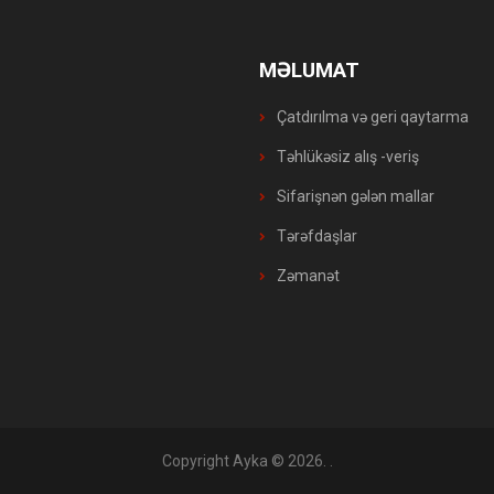
MƏLUMAT
Çatdırılma və geri qaytarma
Təhlükəsiz alış -veriş
Sifarişnən gələn mallar
Tərəfdaşlar
Zəmanət
Copyright Ayka © 2026
. .