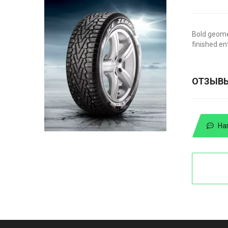
Bold geome
finished en
ОТЗЫВ
На