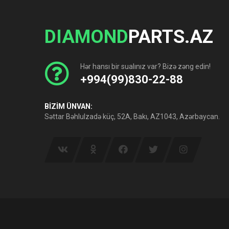
DIAMOND
PARTS.AZ
Hər hansı bir sualınız var? Bizə zəng edin!
+994(99)830-22-88
BİZİM ÜNVAN:
Səttar Bəhlulzadə küç, 52A, Bakı, AZ1043, Azərbaycan.