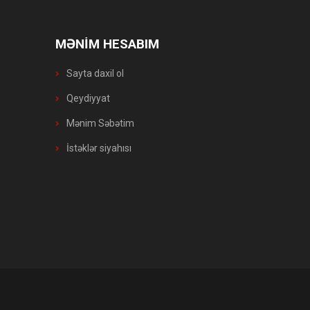
MƏNİM HESABIM
Sayta daxil ol
Qeydiyyat
Mənim Səbətim
İstəklər siyahısı