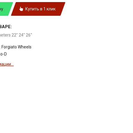
ну
Купить в 1 клик
ВАРЕ:
meters 22" 24" 26"
:
Forgiato Wheels
so-D
ации...