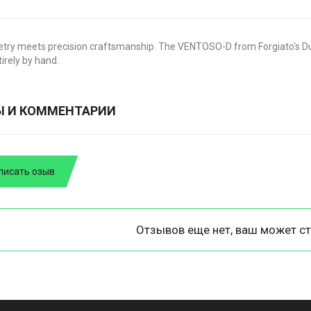
try meets precision craftsmanship. The VENTOSO-D from Forgiato's D
tirely by hand.
Ы И КОММЕНТАРИИ
писать озыв
Отзывов еще нет, ваш может ст