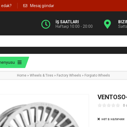
g edək?
Mesaj göndər
İŞ SAATLARI
BIZ
Həftəiçi 10:00 - 20:00
Sətt
menyusu
Home
»
Wheels & Tires
»
Factory Wheels
»
Forgiato Wheels
VENTOSO
0 
нет в наличии