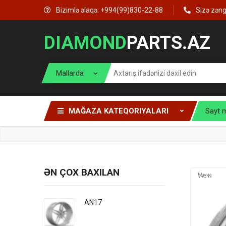
Bizimlə əlaqə: +994(99)830-22-88
Sizə zən
DIAMOND
PARTS.AZ
MAĞAZA KATEQORIYALARI
Sayt 
ƏN ÇOX BAXILAN
New
AN17