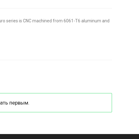
uro series is CNC machined from 6061-T6 aluminum and
ать первым.