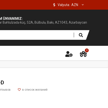
Valyuta:
IM ÜNVANIMIZ:
ar Bəhlulzadə küç, 52A, Bülbulə, Bakı, AZ1043, Azərbaycan
0
-D
отзывов