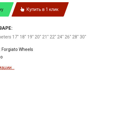
ну
Купить в 1 клик
ВАРЕ:
meters 17" 18" 19" 20" 21" 22" 24" 26" 28" 30"
:
Forgiato Wheels
so
ации...