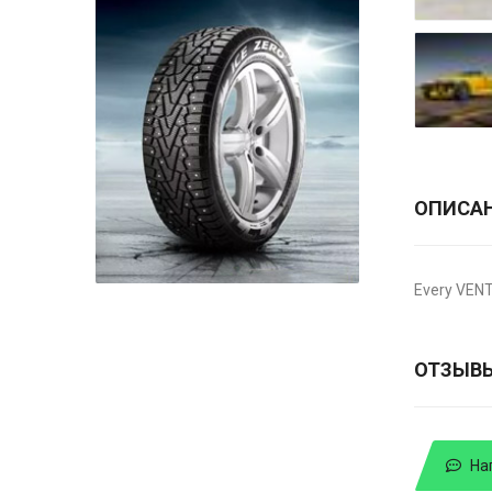
ОПИСА
Every VENT
ОТЗЫВ
На