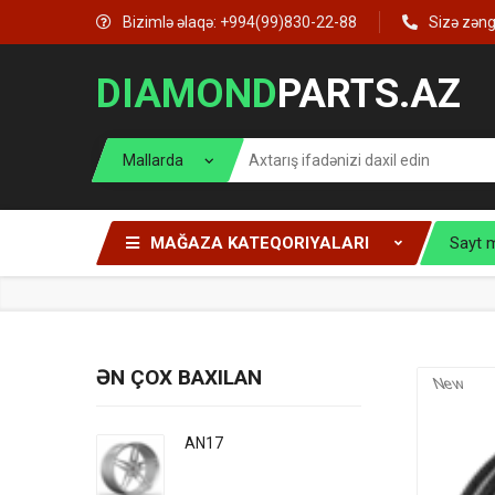
Bizimlə əlaqə: +994(99)830-22-88
Sizə zən
DIAMOND
PARTS.AZ
MAĞAZA KATEQORIYALARI
Sayt 
ƏN ÇOX BAXILAN
New
AN17