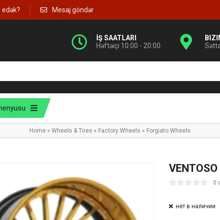
g edək?
Mesaj göndər
İŞ SAATLARI
BIZ
Həftəiçi 10:00 - 20:00
Sətt
menyusu
Home
»
Wheels & Tires
»
Factory Wheels
»
Forgiato Wheels
VENTOSO
0 
нет в наличии