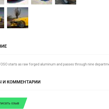
НИЕ
OSO starts as raw forged aluminum and passes through nine departmen
Ы И КОММЕНТАРИИ
писать озыв