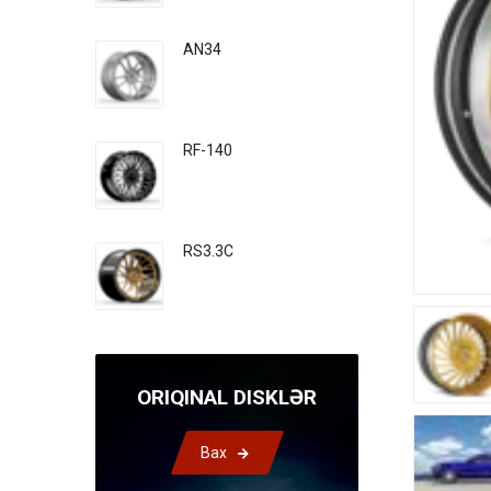
AN34
RF-140
RS3.3C
ORIQINAL DISKLƏR
Bax