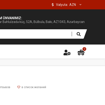
Valyuta:
IM ÜNVANIMIZ:
ar Bəhlulzadə küç, 52A, Bülbulə, Bakı, AZ1043, Azərbaycan
0
отзывов