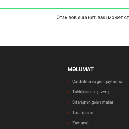
Отзывов еще нет, ваш может ст
MƏLUMAT
Çatdırılma və geri qaytarma
Təhlükəsiz alış -veriş
Sifarişnən gələn mallar
Tərəfdaşlar
Zəmanət