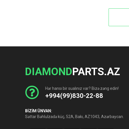
DIAMOND
PARTS.AZ
Hər hansı bir sualınız var? Bizə zəng edin!
+994(99)830-22-88
BİZİM ÜNVAN:
Səttar Bəhlulzadə küç, 52A, Bakı, AZ1043, Azərbaycan.