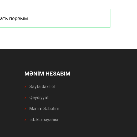
ать первым.
MƏNİM HESABIM
Sayta daxil ol
Qeydiyyat
Mənim Səbətim
İstəklər siyahısı