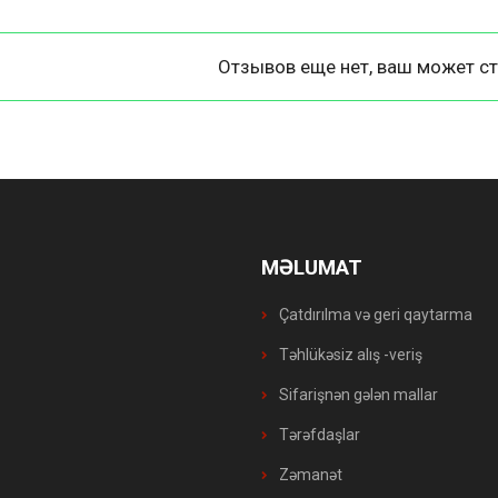
Отзывов еще нет, ваш может ст
MƏLUMAT
Çatdırılma və geri qaytarma
Təhlükəsiz alış -veriş
Sifarişnən gələn mallar
Tərəfdaşlar
Zəmanət