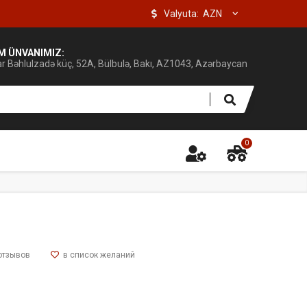
Valyuta:
IM ÜNVANIMIZ:
ar Bəhlulzadə küç, 52A, Bülbulə, Bakı, AZ1043, Azərbaycan
0
отзывов