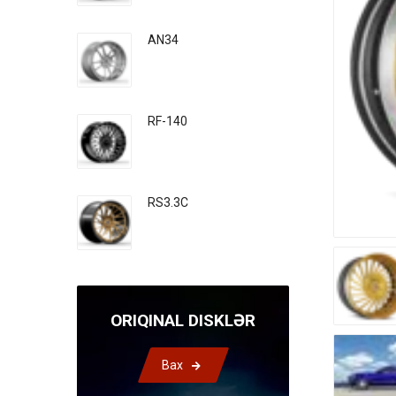
AN34
RF-140
RS3.3C
ORIQINAL DISKLƏR
Bax