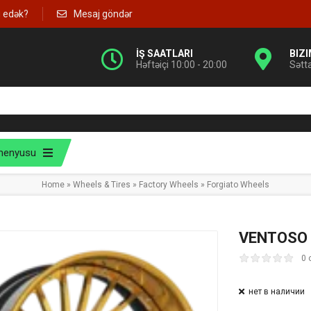
g edək?
Mesaj göndər
İŞ SAATLARI
BIZ
Həftəiçi 10:00 - 20:00
Sətt
menyusu
Home
»
Wheels & Tires
»
Factory Wheels
»
Forgiato Wheels
VENTOSO
0 
нет в наличии