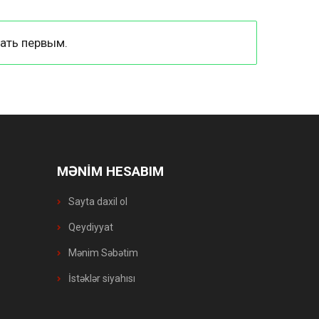
ать первым.
MƏNİM HESABIM
Sayta daxil ol
Qeydiyyat
Mənim Səbətim
İstəklər siyahısı