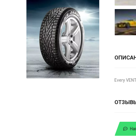
ОПИСА
Every VENT
ОТЗЫВ
На