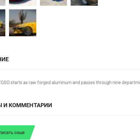
НИЕ
OSO starts as raw forged aluminum and passes through nine departmen
Ы И КОММЕНТАРИИ
писать озыв