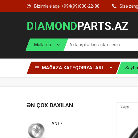
Bizimlə əlaqə: +994(99)830-22-88
Sizə zən
DIAMOND
PARTS.AZ
MAĞAZA KATEQORIYALARI
Sayt 
ƏN ÇOX BAXILAN
New
AN17