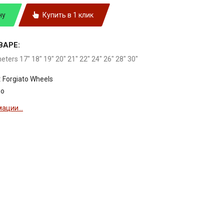
ну
Купить в 1 клик
ВАРЕ:
meters 17" 18" 19" 20" 21" 22" 24" 26" 28" 30"
:
Forgiato Wheels
so
ации...