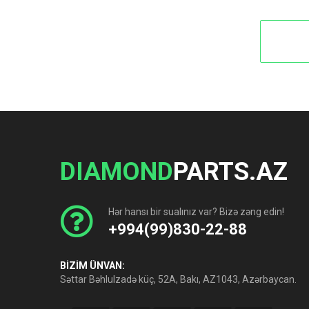
DIAMOND
PARTS.AZ
Hər hansı bir sualınız var? Bizə zəng edin!
+994(99)830-22-88
BİZİM ÜNVAN:
Səttar Bəhlulzadə küç, 52A, Bakı, AZ1043, Azərbaycan.