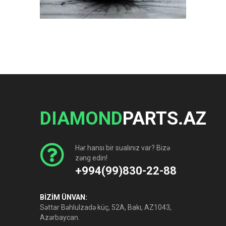
DIAMOND
PARTS.AZ
Hər hansı bir sualınız var? Bizə
zəng edin!
+994(99)830-22-88
BİZİM ÜNVAN:
Səttar Bəhlulzadə küç, 52A, Bakı, AZ1043,
Azərbaycan.