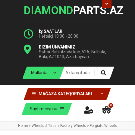
DIAMOND
PARTS.AZ
İŞ SAATLARI
Həftəiçi 10:00 - 20:00
BIZIM ÜNVANIMIZ:
Səttar Bəhlulzadə küç, 52A, Bülbulə,
Bakı, AZ1043, Azərbaycan
MAĞAZA KATEQORIYALARI
0
Sayt menyusu
Home
»
Wheels & Tires
»
Factory Wheels
»
Forgiato Wheels