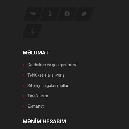
MƏLUMAT
Çatdırılma və geri qaytarma
Təhlükəsiz alış -veriş
Sifarişnən gələn mallar
Tərəfdaşlar
Zəmanət
MƏNİM HESABIM