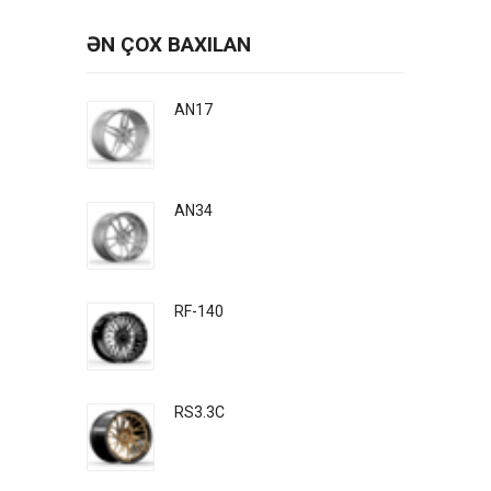
ƏN ÇOX BAXILAN
AN17
AN34
RF-140
RS3.3C