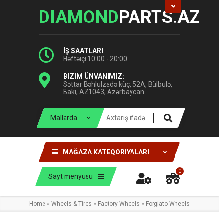
DIAMOND
PARTS.AZ
İŞ SAATLARI
Həftəiçi 10:00 - 20:00
BIZIM ÜNVANIMIZ:
Səttar Bəhlulzadə küç, 52A, Bülbulə,
Bakı, AZ1043, Azərbaycan
MAĞAZA KATEQORIYALARI
0
Sayt menyusu
Home
»
Wheels & Tires
»
Factory Wheels
»
Forgiato Wheels