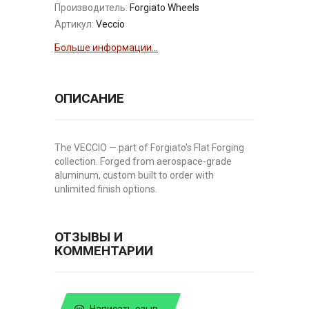
Производитель:
Forgiato Wheels
Артикул:
Veccio
Больше информации...
ОПИСАНИЕ
The VECCIO — part of Forgiato's Flat Forging
collection. Forged from aerospace-grade
aluminum, custom built to order with
unlimited finish options.
ОТЗЫВЫ И
КОММЕНТАРИИ
Написать озыв