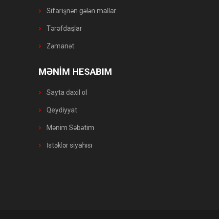
Sifarişnən gələn mallar
Tərəfdaşlar
Zəmanət
MƏNİM HESABIM
Sayta daxil ol
Qeydiyyat
Mənim Səbətim
İstəklər siyahısı