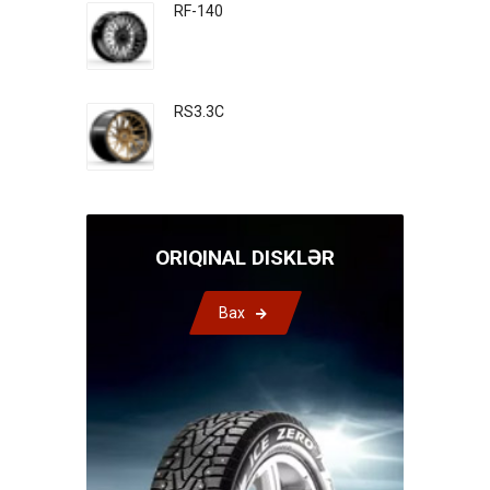
RF-140
RS3.3C
ORIQINAL DISKLƏR
Bax