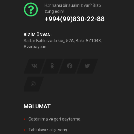
Hər hansı bir sualınız var? Bizə
zəng edin!
+994(99)830-22-88
BİZİM ÜNVAN:
Səttar Bəhlulzadə küç, 52A, Bakı, AZ1043,
Azərbaycan.
MƏLUMAT
Çatdırılma və geri qaytarma
Təhlükəsiz alış -veriş