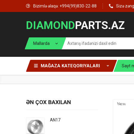
Bizimlə əlaqə: +994(99)830-22-88
Sizə zən
DIAMOND
PARTS.AZ
MAĞAZA KATEQORIYALARI
Sayt 
ƏN ÇOX BAXILAN
New
AN17