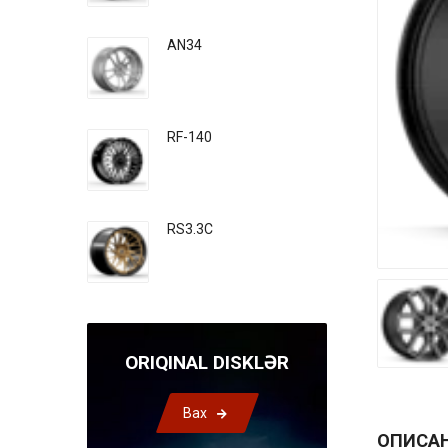
AN34
RF-140
RS3.3C
ORIQINAL DISKLƏR
Bax
ОПИСА