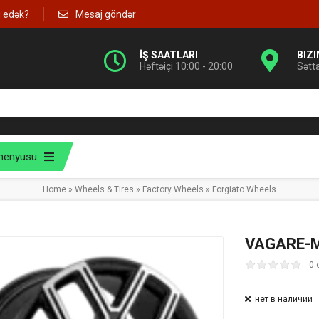
g edək?
Mesaj göndər
İŞ SAATLARI
BIZ
Həftəiçi 10:00 - 20:00
Sətt
menyusu
Home
»
Wheels & Tires
»
Factory Wheels
»
Forgiato Wheels
VAGARE-
0 
нет в наличии