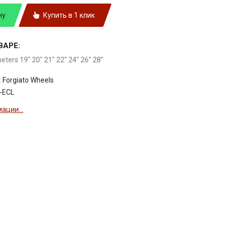
ну
Купить в 1 клик
ВАРЕ:
meters 19" 20" 21" 22" 24" 26" 28"
:
Forgiato Wheels
-ECL
ации...