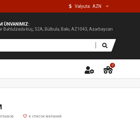
Valyuta:
IM ÜNVANIMIZ:
ar Bəhlulzadə küç, 52A, Bülbulə, Bakı, AZ1043, Azərbaycan
0
M
отзывов