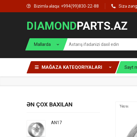
Bizimlə əlaqə: +994(99)830-22-88
Sizə zən
DIAMOND
PARTS.AZ
MAĞAZA KATEQORIYALARI
Sayt 
ƏN ÇOX BAXILAN
New
AN17