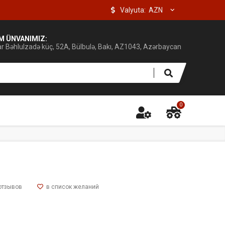
Valyuta:
IM ÜNVANIMIZ:
ar Bəhlulzadə küç, 52A, Bülbulə, Bakı, AZ1043, Azərbaycan
0
отзывов