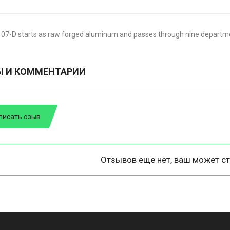
07-D starts as raw forged aluminum and passes through nine departmen
Ы И КОММЕНТАРИИ
писать озыв
Отзывов еще нет, ваш может ст