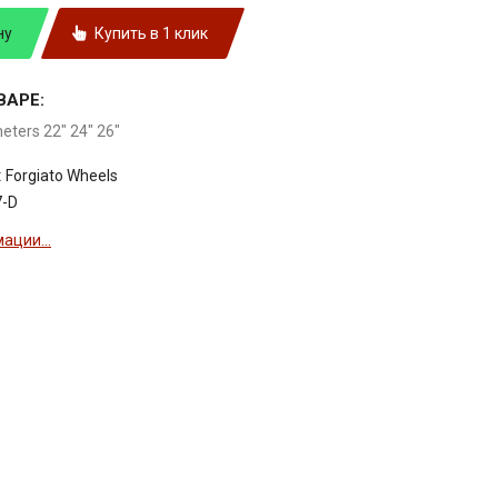
ну
Купить в 1 клик
ВАРЕ:
meters 22" 24" 26"
:
Forgiato Wheels
7-D
ации...