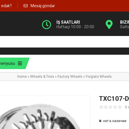
g edək?
Mesaj göndər
İŞ SAATLARI
BIZ
Həftəiçi 10:00 - 20:00
Sətt
menyusu
Home
»
Wheels & Tires
»
Factory Wheels
»
Forgiato Wheels
TXC107-D
0 
нет в наличии