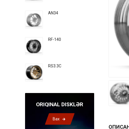
AN34
RF-140
RS3.3C
ORIQINAL DISKLƏR
Bax
ОПИСА