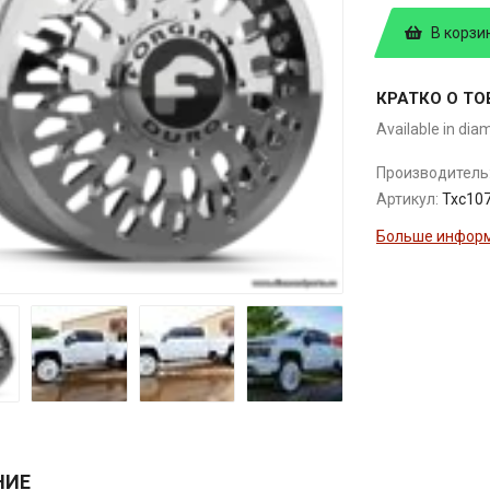
В корзи
КРАТКО О ТО
Available in dia
Производитель
Артикул:
Txc10
Больше информ
НИЕ