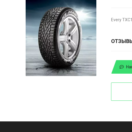
Every TXC1
ОТЗЫВ
На