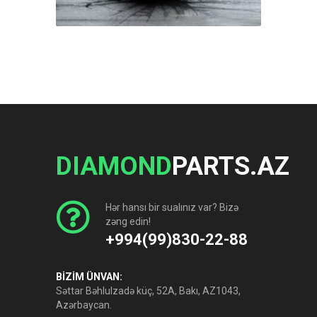
DIAMOND
PARTS.AZ
Hər hansı bir sualınız var? Bizə
zəng edin!
+994(99)830-22-88
BİZİM ÜNVAN:
Səttar Bəhlulzadə küç, 52A, Bakı, AZ1043,
Azərbaycan.