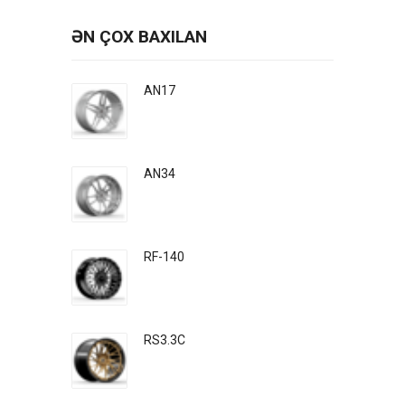
ƏN ÇOX BAXILAN
AN17
AN34
RF-140
RS3.3C