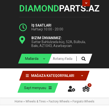
DIAMOND
PARTS.AZ
İŞ SAATLARI
Həftəiçi 10:00 - 20:00
BIZIM ÜNVANIMIZ:
Səttar Bəhlulzadə küç, 52A, Bülbulə,
Bakı, AZ1043, Azərbaycan
MAĞAZA KATEQORIYALARI
0
Sayt menyusu
Home
»
Wheels & Tires
»
Factory Wheels
»
Forgiato Wheels