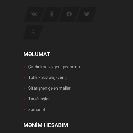
MƏLUMAT
Çatdırılma və geri qaytarma
Təhlükəsiz alış -veriş
Sifarişnən gələn mallar
Tərəfdaşlar
Zəmanət
MƏNİM HESABIM