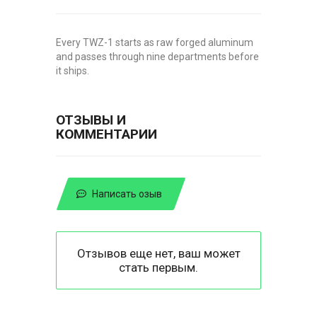
Every TWZ-1 starts as raw forged aluminum
and passes through nine departments before
it ships.
ОТЗЫВЫ И
КОММЕНТАРИИ
Написать озыв
Отзывов еще нет, ваш может
стать первым.