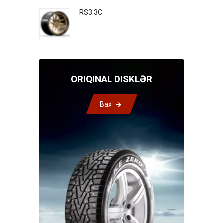
RS3.3C
ORIQINAL DISKLƏR
Bax