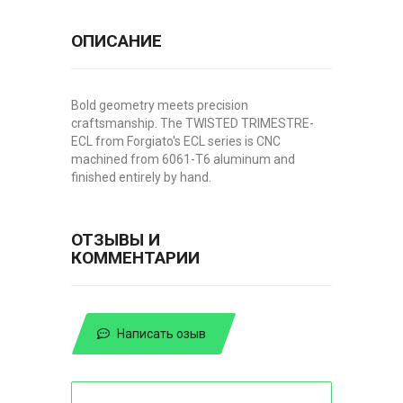
ОПИСАНИЕ
Bold geometry meets precision
craftsmanship. The TWISTED TRIMESTRE-
ECL from Forgiato's ECL series is CNC
machined from 6061-T6 aluminum and
finished entirely by hand.
ОТЗЫВЫ И
КОММЕНТАРИИ
Написать озыв