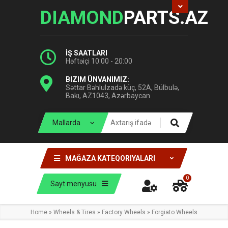
DIAMOND
PARTS.AZ
İŞ SAATLARI
Həftəiçi 10:00 - 20:00
BIZIM ÜNVANIMIZ:
Səttar Bəhlulzadə küç, 52A, Bülbulə,
Bakı, AZ1043, Azərbaycan
MAĞAZA KATEQORIYALARI
0
Sayt menyusu
Home
»
Wheels & Tires
»
Factory Wheels
»
Forgiato Wheels