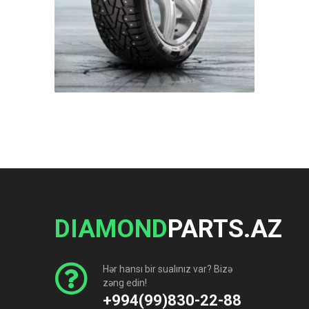
DIAMOND
PARTS.AZ
Hər hansı bir sualınız var? Bizə
zəng edin!
+994(99)830-22-88