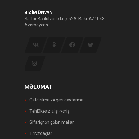
BİZİM ÜNVAN:
Səttar Bəhlulzadə küç, 52A, Bakı, AZ1043,
Azərbaycan.
MƏLUMAT
Çatdırılma və geri qaytarma
Təhlükəsiz alış -veriş
Sifarişnən gələn mallar
Tərəfdaşlar