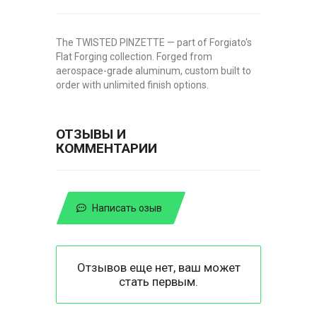
The TWISTED PINZETTE — part of Forgiato's
Flat Forging collection. Forged from
aerospace-grade aluminum, custom built to
order with unlimited finish options.
ОТЗЫВЫ И
КОММЕНТАРИИ
Написать озыв
Отзывов еще нет, ваш может
стать первым.