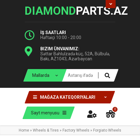
DIAMOND
PARTS.AZ
İŞ SAATLARI
Həftəiçi 10:00 - 20:00
BIZIM ÜNVANIMIZ:
Səttar Bəhlulzadə küç, 52A, Bülbulə,
Bakı, AZ1043, Azərbaycan
MAĞAZA KATEQORIYALARI
0
Sayt menyusu
Home
»
Wheels & Tires
»
Factory Wheels
»
Forgiato Wheels