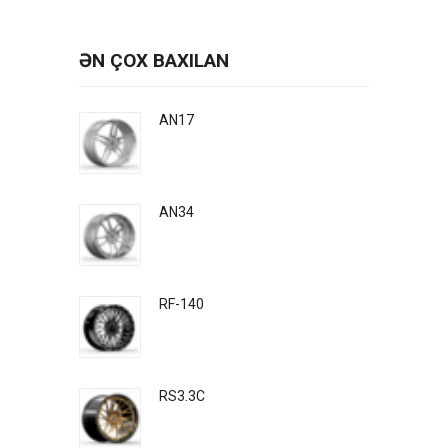
ƏN ÇOX BAXILAN
AN17
AN34
RF-140
RS3.3C