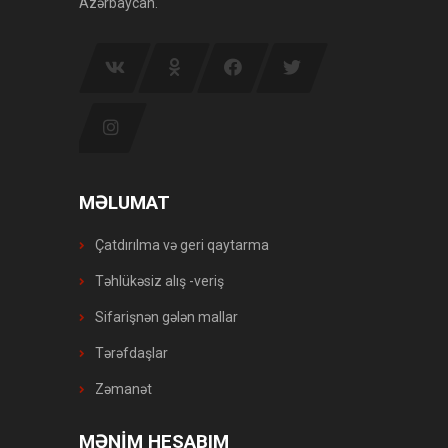
Azərbaycan.
MƏLUMAT
Çatdırılma və geri qaytarma
Təhlükəsiz alış -veriş
Sifarişnən gələn mallar
Tərəfdaşlar
Zəmanət
MƏNİM HESABIM