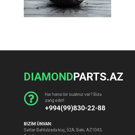
DIAMOND
PARTS.AZ
Hər hansı bir sualınız var? Bizə
zəng edin!
+994(99)830-22-88
BİZİM ÜNVAN:
Səttar Bəhlulzadə küç, 52A, Bakı, AZ1043,