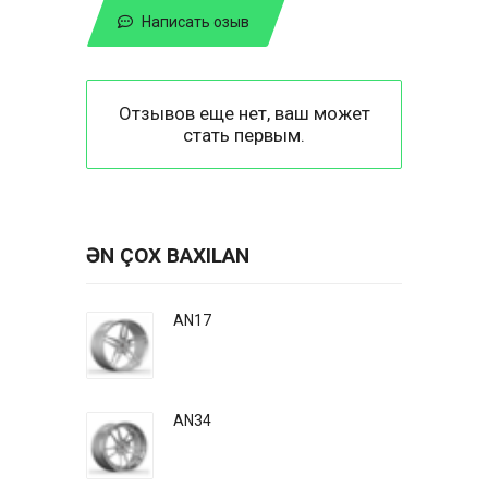
Написать озыв
Отзывов еще нет, ваш может
стать первым.
ƏN ÇOX BAXILAN
AN17
AN34