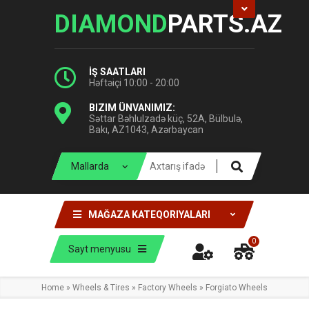
DIAMOND
PARTS.AZ
İŞ SAATLARI
Həftəiçi 10:00 - 20:00
BIZIM ÜNVANIMIZ:
Səttar Bəhlulzadə küç, 52A, Bülbulə,
Bakı, AZ1043, Azərbaycan
MAĞAZA KATEQORIYALARI
0
Sayt menyusu
Home
»
Wheels & Tires
»
Factory Wheels
»
Forgiato Wheels