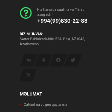
Hər hansı bir sualınız var? Bizə
zəng edin!
+994(99)830-22-88
BİZİM ÜNVAN:
Səttar Bəhlulzadə küç, 52A, Bakı, AZ1043,
Azərbaycan.
MƏLUMAT
Çatdırılma və geri qaytarma