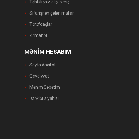
Təhlükəsiz alış -veriş
Sifarişnən gələn mallar
Tərəfdaşlar
Zəmanət
MƏNİM HESABIM
Sayta daxil ol
Qeydiyyat
Mənim Səbətim
İstəklər siyahısı