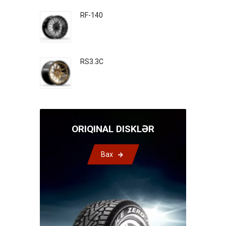
RF-140
RS3.3C
ORIQINAL DISKLƏR
Bax