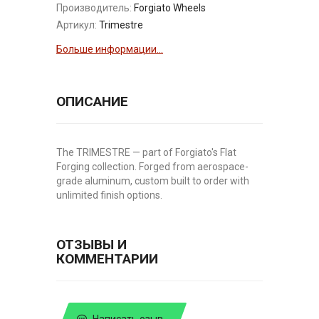
Производитель:
Forgiato Wheels
Артикул:
Trimestre
Больше информации...
ОПИСАНИЕ
The TRIMESTRE — part of Forgiato's Flat
Forging collection. Forged from aerospace-
grade aluminum, custom built to order with
unlimited finish options.
ОТЗЫВЫ И
КОММЕНТАРИИ
Написать озыв