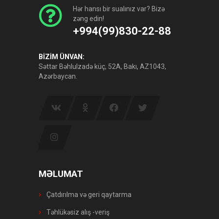
Hər hansı bir sualınız var? Bizə
zəng edin!
+994(99)830-22-88
BİZİM ÜNVAN:
Səttar Bəhlulzadə küç, 52A, Bakı, AZ1043,
Azərbaycan.
MƏLUMAT
Çatdırılma və geri qaytarma
Təhlükəsiz alış -veriş