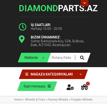
DIAMOND
PARTS.AZ
İŞ SAATLARI
Həftəiçi 10:00 - 20:00
BIZIM ÜNVANIMIZ:
Səttar Bəhlulzadə küç, 52A, Bülbulə,
Bakı, AZ1043, Azərbaycan
MAĞAZA KATEQORIYALARI
0
Sayt menyusu
Home
»
Wheels & Tires
»
Factory Wheels
»
Forgiato Wheels