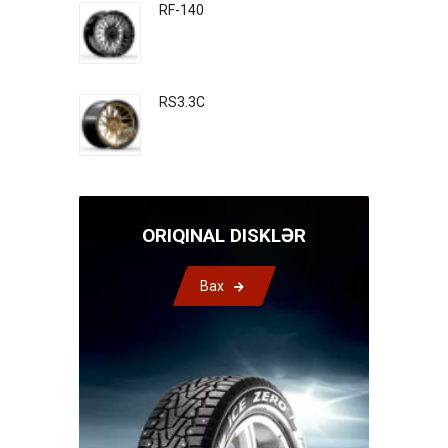
RF-140
RS3.3C
ORIQINAL DISKLƏR
Bax