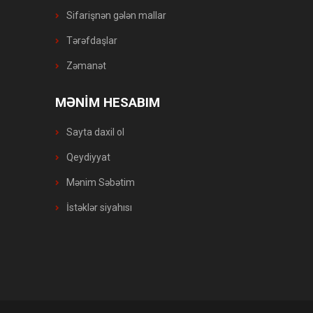
Sifarişnən gələn mallar
Tərəfdaşlar
Zəmanət
MƏNİM HESABIM
Sayta daxil ol
Qeydiyyat
Mənim Səbətim
İstəklər siyahısı