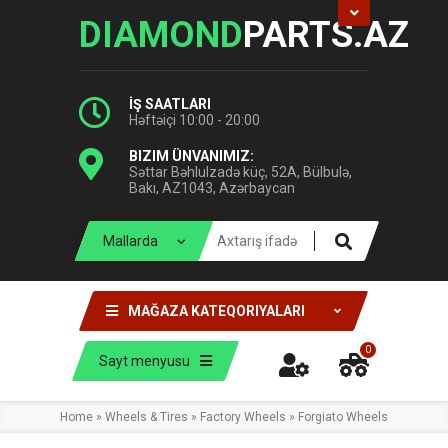
DIAMOND
PARTS.AZ
İŞ SAATLARI
Həftəiçi 10:00 - 20:00
BIZIM ÜNVANIMIZ:
Səttar Bəhlulzadə küç, 52A, Bülbulə,
Bakı, AZ1043, Azərbaycan
MAĞAZA KATEQORIYALARI
0
Sayt menyusu
Home
»
Wheels & Tires
»
Factory Wheels
»
Forgiato Wheels