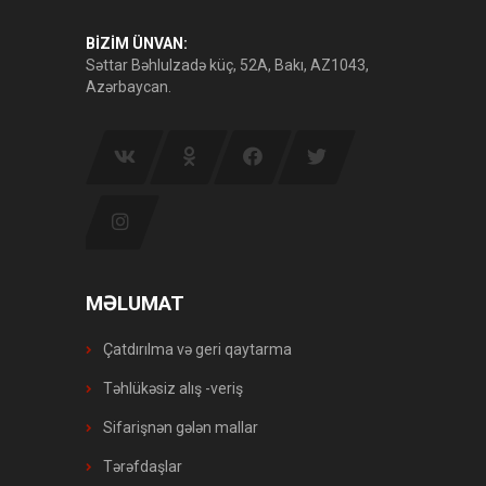
BİZİM ÜNVAN:
Səttar Bəhlulzadə küç, 52A, Bakı, AZ1043,
Azərbaycan.
MƏLUMAT
Çatdırılma və geri qaytarma
Təhlükəsiz alış -veriş
Sifarişnən gələn mallar
Tərəfdaşlar