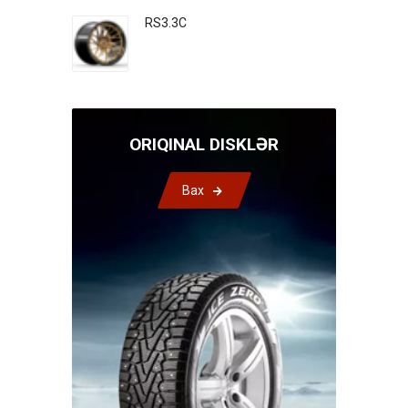
RS3.3C
ORIQINAL DISKLƏR
Bax