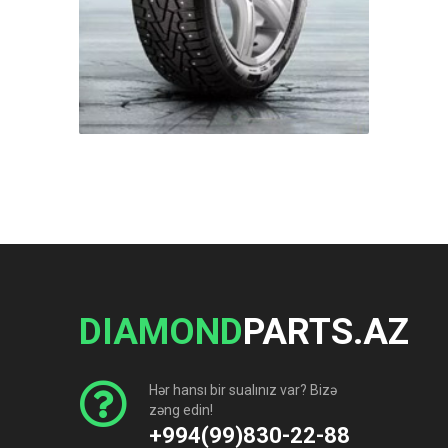
DIAMOND
PARTS.AZ
Hər hansı bir sualınız var? Bizə
zəng edin!
+994(99)830-22-88