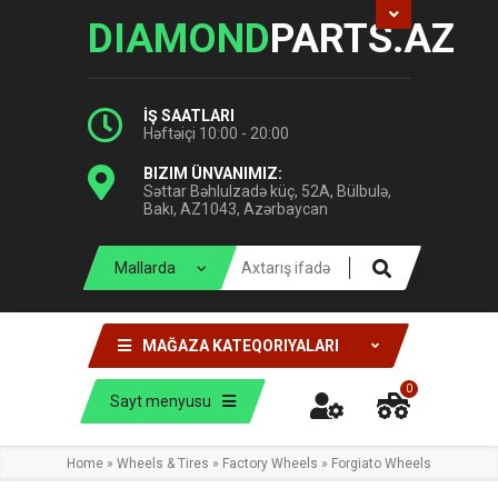
DIAMOND
PARTS.AZ
İŞ SAATLARI
Həftəiçi 10:00 - 20:00
BIZIM ÜNVANIMIZ:
Səttar Bəhlulzadə küç, 52A, Bülbulə,
Bakı, AZ1043, Azərbaycan
MAĞAZA KATEQORIYALARI
0
Sayt menyusu
Home
»
Wheels & Tires
»
Factory Wheels
»
Forgiato Wheels