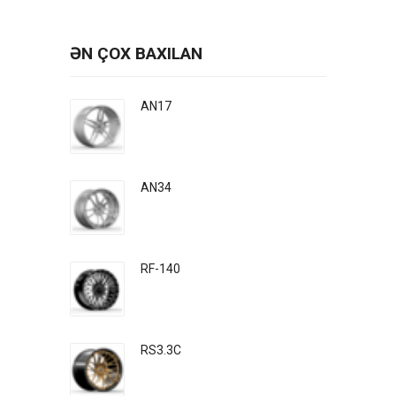
ƏN ÇOX BAXILAN
AN17
AN34
RF-140
RS3.3C