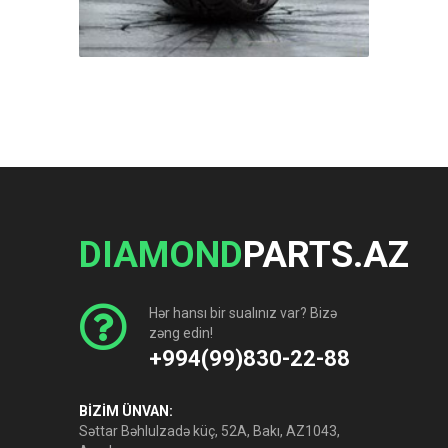
DIAMOND
PARTS.AZ
Hər hansı bir sualınız var? Bizə
zəng edin!
+994(99)830-22-88
BİZİM ÜNVAN:
Səttar Bəhlulzadə küç, 52A, Bakı, AZ1043,