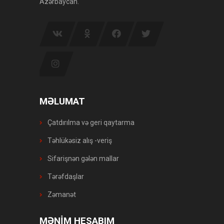
Azərbaycan.
MƏLUMAT
Çatdırılma və geri qaytarma
Təhlükəsiz alış -veriş
Sifarişnən gələn mallar
Tərəfdaşlar
Zəmanət
MƏNİM HESABIM