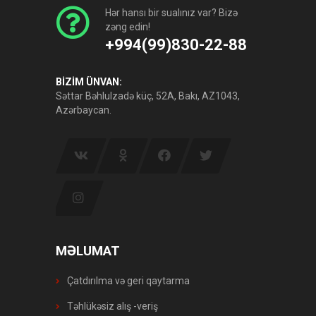
Hər hansı bir sualınız var? Bizə
zəng edin!
+994(99)830-22-88
BİZİM ÜNVAN:
Səttar Bəhlulzadə küç, 52A, Bakı, AZ1043,
Azərbaycan.
MƏLUMAT
Çatdırılma və geri qaytarma
Təhlükəsiz alış -veriş