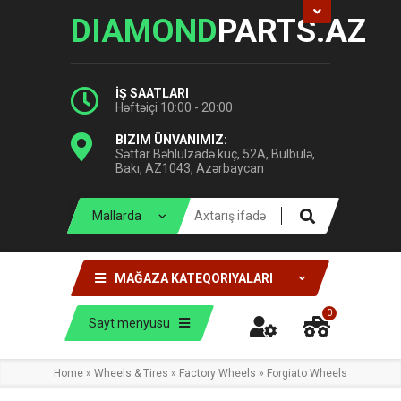
DIAMOND
PARTS.AZ
İŞ SAATLARI
Həftəiçi 10:00 - 20:00
BIZIM ÜNVANIMIZ:
Səttar Bəhlulzadə küç, 52A, Bülbulə,
Bakı, AZ1043, Azərbaycan
MAĞAZA KATEQORIYALARI
0
Sayt menyusu
Home
»
Wheels & Tires
»
Factory Wheels
»
Forgiato Wheels