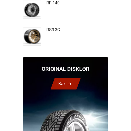
RF-140
RS3.3C
ORIQINAL DISKLƏR
Bax