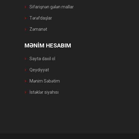
Sifarişnən gələn mallar
Tərəfdaşlar
Zəmanət
MƏNİM HESABIM
Sayta daxil ol
Qeydiyyat
Mənim Səbətim
İstəklər siyahısı