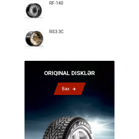
RF-140
RS3.3C
ORIQINAL DISKLƏR
Bax