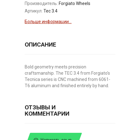
Производитель:
Forgiato Wheels
Артикул:
Tec 3.4
Больше информации...
ОПИСАНИЕ
Bold geometry meets precision
craftsmanship. The TEC 3.4 from Forgiato's
Tecnica series is CNC machined from 6061-
T6 aluminum and finished entirely by hand.
ОТЗЫВЫ И
КОММЕНТАРИИ
Написать озыв