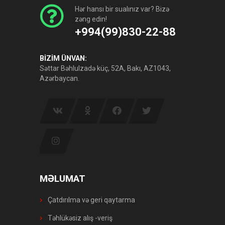
Hər hansı bir sualınız var? Bizə
zəng edin!
+994(99)830-22-88
BİZİM ÜNVAN:
Səttar Bəhlulzadə küç, 52A, Bakı, AZ1043,
Azərbaycan.
MƏLUMAT
Çatdırılma və geri qaytarma
Təhlükəsiz alış -veriş