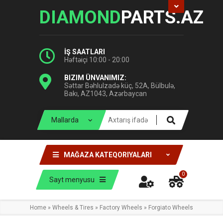
DIAMOND
PARTS.AZ
İŞ SAATLARI
Həftəiçi 10:00 - 20:00
BIZIM ÜNVANIMIZ:
Səttar Bəhlulzadə küç, 52A, Bülbulə,
Bakı, AZ1043, Azərbaycan
MAĞAZA KATEQORIYALARI
0
Sayt menyusu
Home
»
Wheels & Tires
»
Factory Wheels
»
Forgiato Wheels