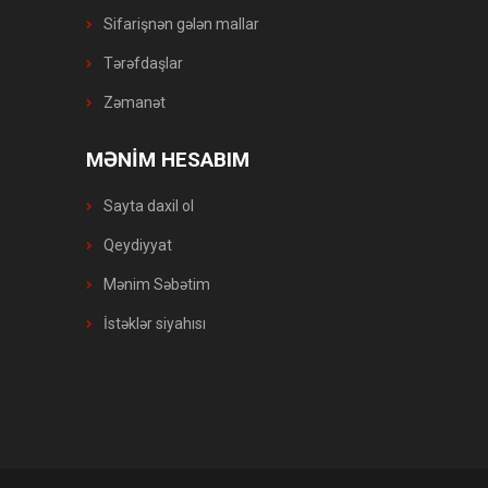
Sifarişnən gələn mallar
Tərəfdaşlar
Zəmanət
MƏNİM HESABIM
Sayta daxil ol
Qeydiyyat
Mənim Səbətim
İstəklər siyahısı