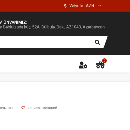
Valyuta:
IM ÜNVANIMIZ:
ar Bəhlulzadə küç, 52A, Bülbulə, Bakı, AZ1043, Azərbaycan
0
отзывов