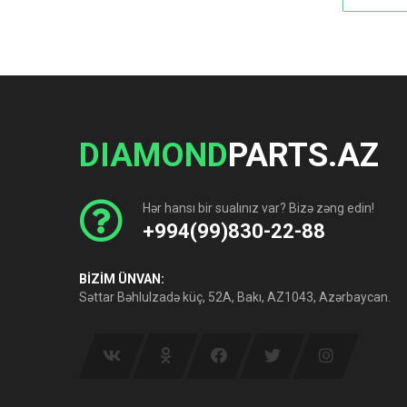
DIAMOND
PARTS.AZ
Hər hansı bir sualınız var? Bizə zəng edin!
+994(99)830-22-88
BİZİM ÜNVAN:
Səttar Bəhlulzadə küç, 52A, Bakı, AZ1043, Azərbaycan.