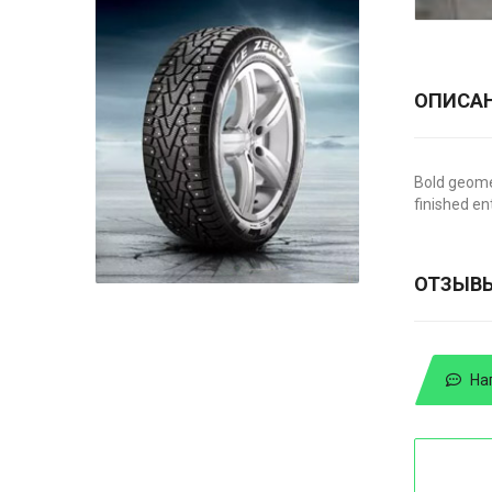
ОПИСА
Bold geome
finished en
ОТЗЫВ
На