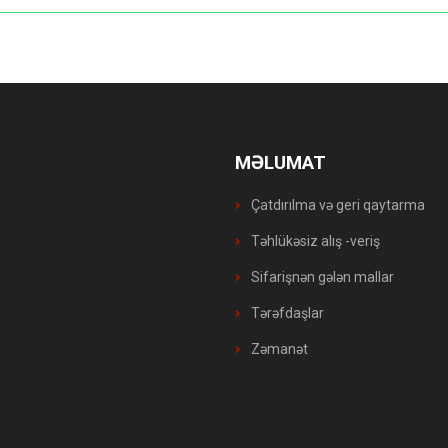
MƏLUMAT
Çatdırılma və geri qaytarma
Təhlükəsiz alış -veriş
Sifarişnən gələn mallar
Tərəfdaşlar
Zəmanət