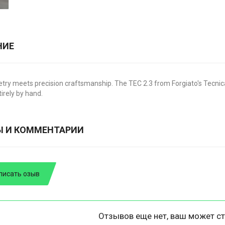
НИЕ
try meets precision craftsmanship. The TEC 2.3 from Forgiato's Tecn
tirely by hand.
Ы И КОММЕНТАРИИ
писать озыв
Отзывов еще нет, ваш может ст