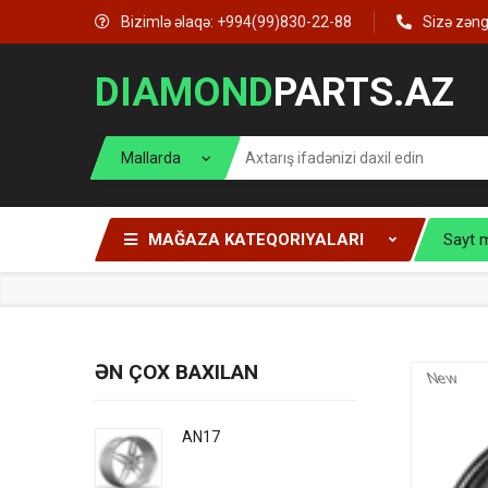
Bizimlə əlaqə: +994(99)830-22-88
Sizə zən
DIAMOND
PARTS.AZ
MAĞAZA KATEQORIYALARI
Sayt 
ƏN ÇOX BAXILAN
New
AN17