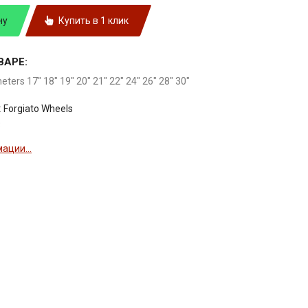
ну
Купить в 1 клик
ВАРЕ:
meters 17" 18" 19" 20" 21" 22" 24" 26" 28" 30"
:
Forgiato Wheels
3
ации...