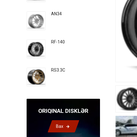
AN34
RF-140
RS3.3C
ORIQINAL DISKLƏR
Bax