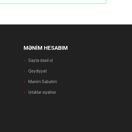
MƏNİM HESABIM
Sayta daxil ol
Qeydiyyat
Mənim Səbətim
İstəklər siyahısı