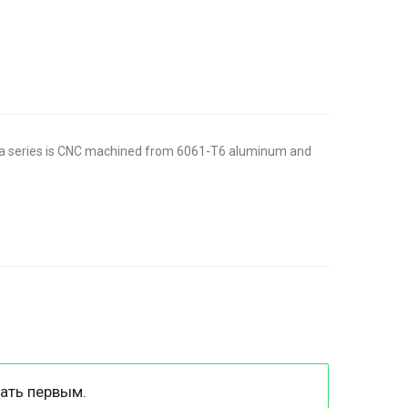
ica series is CNC machined from 6061-T6 aluminum and
ать первым.