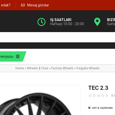
g edək?
Mesaj göndər
İŞ SAATLARI
BIZ
Həftəiçi 10:00 - 20:00
Sətt
menyusu
Home
»
Wheels & Tires
»
Factory Wheels
»
Forgiato Wheels
TEC 2.3
0 
нет в наличии