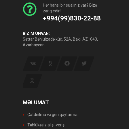
Hər hansı bir sualınız var? Bizə
zəng edin!
+994(99)830-22-88
BİZİM ÜNVAN:
Səttar Bəhlulzadə küç, 52A, Bakı, AZ1043,
Azərbaycan.
MƏLUMAT
Çatdırılma və geri qaytarma
Təhlükəsiz alış -veriş