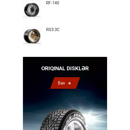
RF-140
RS3.3C
ORIQINAL DISKLƏR
Bax