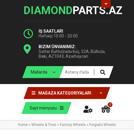
DIAMOND
PARTS.AZ
İŞ SAATLARI
Həftəiçi 10:00 - 20:00
BIZIM ÜNVANIMIZ:
Səttar Bəhlulzadə küç, 52A, Bülbulə,
Bakı, AZ1043, Azərbaycan
MAĞAZA KATEQORIYALARI
0
Sayt menyusu
Home
»
Wheels & Tires
»
Factory Wheels
»
Forgiato Wheels