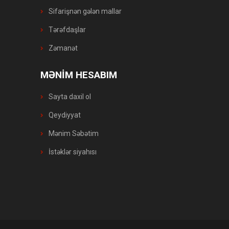
Sifarişnən gələn mallar
Tərəfdaşlar
Zəmanət
MƏNİM HESABIM
Sayta daxil ol
Qeydiyyat
Mənim Səbətim
İstəklər siyahısı