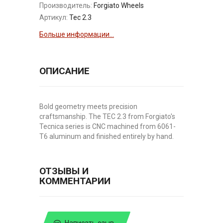
Производитель:
Forgiato Wheels
Артикул:
Tec 2.3
Больше информации...
ОПИСАНИЕ
Bold geometry meets precision
craftsmanship. The TEC 2.3 from Forgiato's
Tecnica series is CNC machined from 6061-
T6 aluminum and finished entirely by hand.
ОТЗЫВЫ И
КОММЕНТАРИИ
Написать озыв