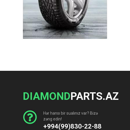
DIAMOND
PARTS.AZ
Hər hansı bir sualınız var? Bizə
zəng edin!
+994(99)830-22-88