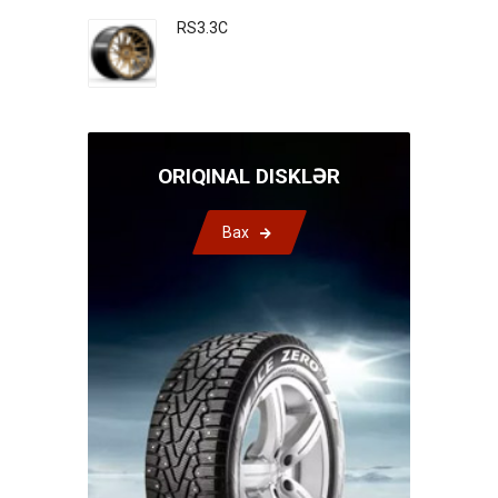
RS3.3C
ORIQINAL DISKLƏR
Bax