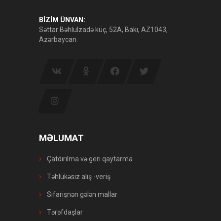
BİZİM ÜNVAN:
Səttar Bəhlulzadə küç, 52A, Bakı, AZ1043,
Azərbaycan.
MƏLUMAT
Çatdırılma və geri qaytarma
Təhlükəsiz alış -veriş
Sifarişnən gələn mallar
Tərəfdaşlar