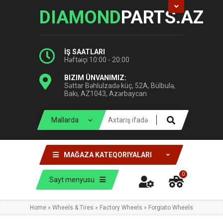
DIAMOND
PARTS.AZ
İŞ SAATLARI
Həftəiçi 10:00 - 20:00
BIZIM ÜNVANIMIZ:
Səttar Bəhlulzadə küç, 52A, Bülbulə,
Bakı, AZ1043, Azərbaycan
MAĞAZA KATEQORIYALARI
0
Sayt menyusu
Home
»
Wheels & Tires
»
Factory Wheels
»
Forgiato Wheels