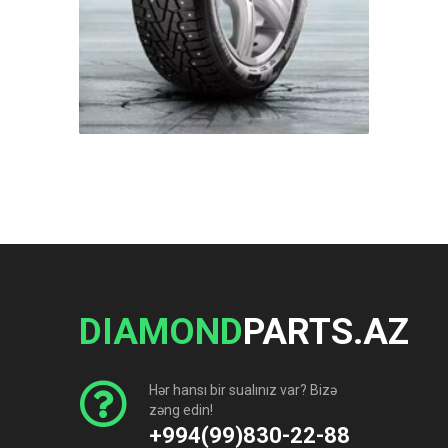
DIAMOND
PARTS.AZ
Hər hansı bir sualınız var? Bizə
zəng edin!
+994(99)830-22-88