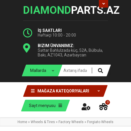
DIAMOND
PARTS.AZ
İŞ SAATLARI
Həftəiçi 10:00 - 20:00
BIZIM ÜNVANIMIZ:
Səttar Bəhlulzadə küç, 52A, Bülbulə,
Bakı, AZ1043, Azərbaycan
MAĞAZA KATEQORIYALARI
0
Sayt menyusu
Home
»
Wheels & Tires
»
Factory Wheels
»
Forgiato Wheels