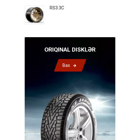
RS3.3C
ORIQINAL DISKLƏR
Bax