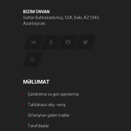
BİZİM ÜNVAN:
Səttar Bəhlulzadə küç, 52A, Bakı, AZ1043,
Azərbaycan.
MƏLUMAT
Çatdırılma və geri qaytarma
Təhlükəsiz alış -veriş
Sifarişnən gələn mallar
Tərəfdaşlar