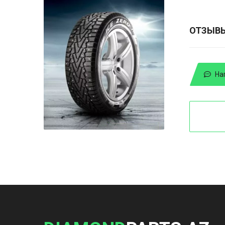
ОТЗЫВ
На