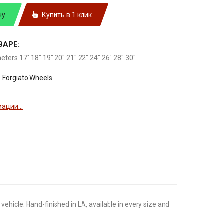
ну
Купить в 1 клик
ВАРЕ:
meters 17" 18" 19" 20" 21" 22" 24" 26" 28" 30"
:
Forgiato Wheels
ации...
vehicle. Hand-finished in LA, available in every size and