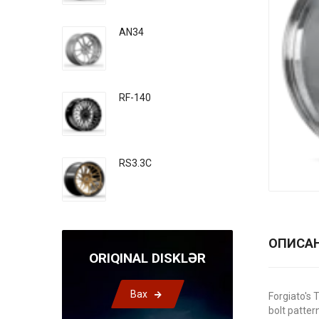
AN34
RF-140
RS3.3C
ОПИСА
ORIQINAL DISKLƏR
Bax
Forgiato's 
bolt patter