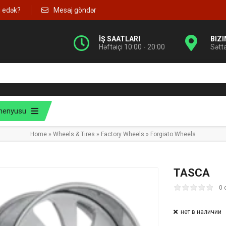
g edək?
Mesaj göndər
İŞ SAATLARI
BIZ
Həftəiçi 10:00 - 20:00
Sətt
menyusu
Home
»
Wheels & Tires
»
Factory Wheels
»
Forgiato Wheels
TASCA
0 
нет в наличии