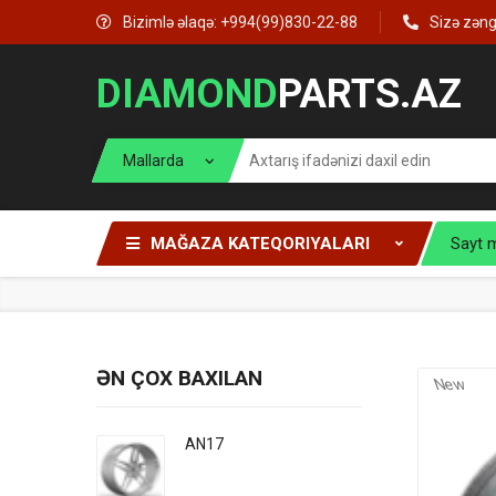
Bizimlə əlaqə: +994(99)830-22-88
Sizə zən
DIAMOND
PARTS.AZ
MAĞAZA KATEQORIYALARI
Sayt 
ƏN ÇOX BAXILAN
New
AN17