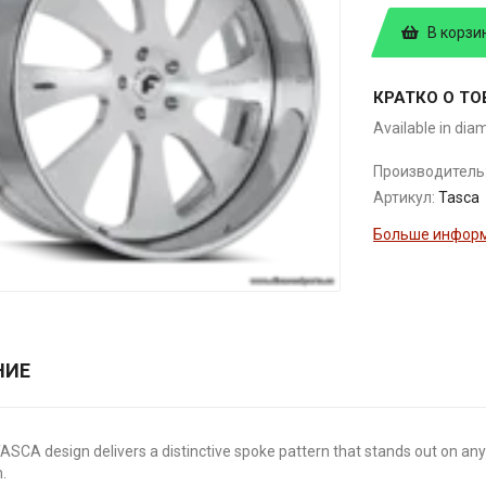
В корзи
КРАТКО О ТО
Available in dia
Производитель
Артикул:
Tasca
Больше информ
НИЕ
TASCA design delivers a distinctive spoke pattern that stands out on any 
n.