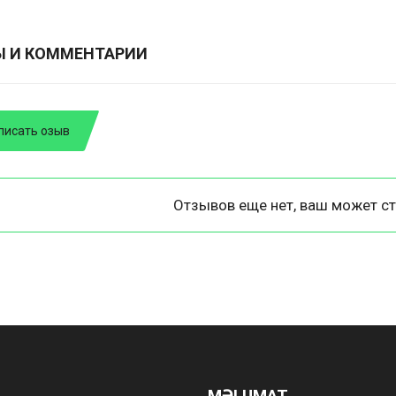
Ы И КОММЕНТАРИИ
писать озыв
Отзывов еще нет, ваш может ст
MƏLUMAT