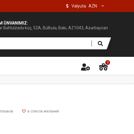
Valyuta:
IM ÜNVANIMIZ:
ar Bəhlulzadə küç, 52A, Bülbulə, Bakı, AZ1043, Azərbaycan
0
отзывов