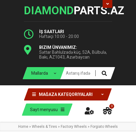
DIAMOND
PARTS.AZ
İŞ SAATLARI
Həftəiçi 10:00 - 20:00
BIZIM ÜNVANIMIZ:
Səttar Bəhlulzadə küç, 52A, Bülbulə,
Bakı, AZ1043, Azərbaycan
MAĞAZA KATEQORIYALARI
0
Sayt menyusu
Home
»
Wheels & Tires
»
Factory Wheels
»
Forgiato Wheels