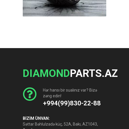
DIAMOND
PARTS.AZ
Hər hansı bir sualınız var? Bizə
zəng edin!
+994(99)830-22-88
BİZİM ÜNVAN:
Səttar Bəhlulzadə küç, 52A, Bakı, AZ1043,