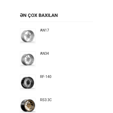
ƏN ÇOX BAXILAN
AN17
AN34
RF-140
RS3.3C