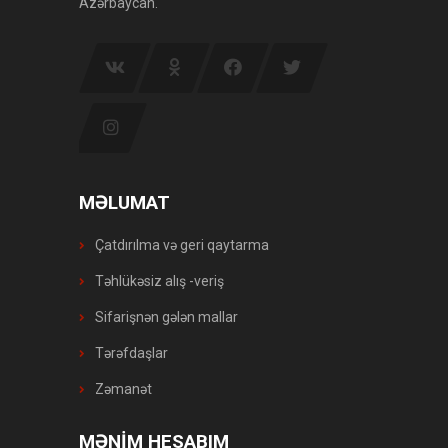
Azərbaycan.
MƏLUMAT
Çatdırılma və geri qaytarma
Təhlükəsiz alış -veriş
Sifarişnən gələn mallar
Tərəfdaşlar
Zəmanət
MƏNİM HESABIM