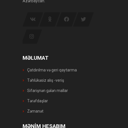
Azərbaycan.
MƏLUMAT
Çatdırılma və geri qaytarma
Təhlükəsiz alış -veriş
Sifarişnən gələn mallar
Tərəfdaşlar
Zəmanət
MƏNİM HESABIM