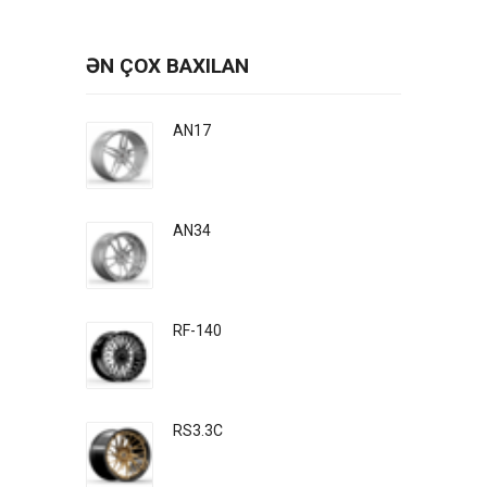
ƏN ÇOX BAXILAN
AN17
AN34
RF-140
RS3.3C