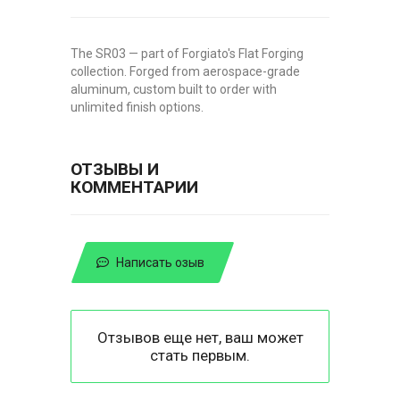
The SR03 — part of Forgiato's Flat Forging
collection. Forged from aerospace-grade
aluminum, custom built to order with
unlimited finish options.
ОТЗЫВЫ И
КОММЕНТАРИИ
Написать озыв
Отзывов еще нет, ваш может
стать первым.