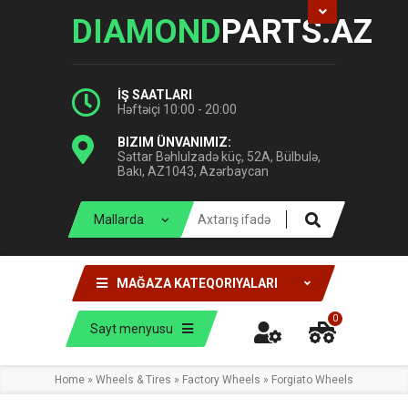
DIAMOND
PARTS.AZ
İŞ SAATLARI
Həftəiçi 10:00 - 20:00
BIZIM ÜNVANIMIZ:
Səttar Bəhlulzadə küç, 52A, Bülbulə,
Bakı, AZ1043, Azərbaycan
MAĞAZA KATEQORIYALARI
0
Sayt menyusu
Home
»
Wheels & Tires
»
Factory Wheels
»
Forgiato Wheels