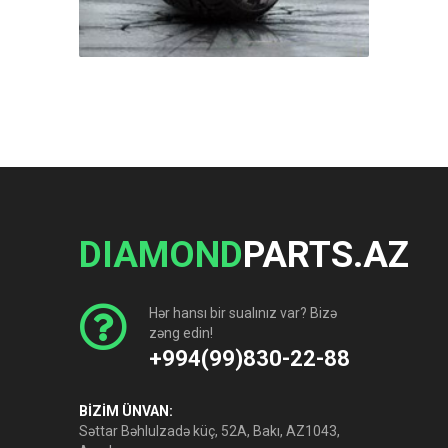
DIAMOND
PARTS.AZ
Hər hansı bir sualınız var? Bizə
zəng edin!
+994(99)830-22-88
BİZİM ÜNVAN:
Səttar Bəhlulzadə küç, 52A, Bakı, AZ1043,