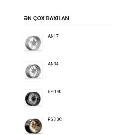
ƏN ÇOX BAXILAN
AN17
AN34
RF-140
RS3.3C