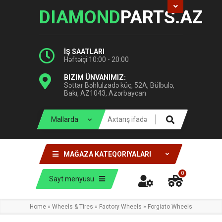
DIAMOND
PARTS.AZ
İŞ SAATLARI
Həftəiçi 10:00 - 20:00
BIZIM ÜNVANIMIZ:
Səttar Bəhlulzadə küç, 52A, Bülbulə,
Bakı, AZ1043, Azərbaycan
MAĞAZA KATEQORIYALARI
0
Sayt menyusu
Home
»
Wheels & Tires
»
Factory Wheels
»
Forgiato Wheels