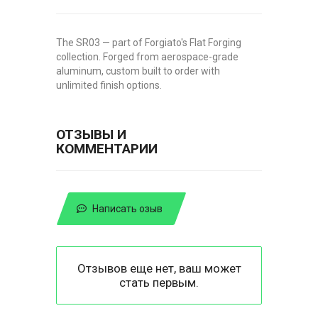
The SR03 — part of Forgiato's Flat Forging
collection. Forged from aerospace-grade
aluminum, custom built to order with
unlimited finish options.
ОТЗЫВЫ И
КОММЕНТАРИИ
Написать озыв
Отзывов еще нет, ваш может
стать первым.