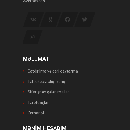
Azərbaycan.
MƏLUMAT
Çatdırılma və geri qaytarma
Təhlükəsiz alış -veriş
Sifarişnən gələn mallar
Tərəfdaşlar
Zəmanət
MƏNİM HESABIM