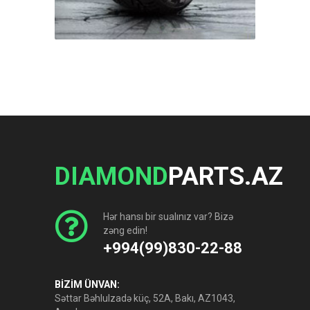
DIAMOND
PARTS.AZ
Hər hansı bir sualınız var? Bizə
zəng edin!
+994(99)830-22-88
BİZİM ÜNVAN:
Səttar Bəhlulzadə küç, 52A, Bakı, AZ1043,