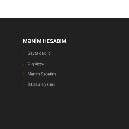
MƏNİM HESABIM
Sayta daxil ol
Qeydiyyat
Mənim Səbətim
İstəklər siyahısı