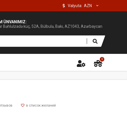
Valyuta:
IM ÜNVANIMIZ:
ar Bəhlulzadə küç, 52A, Bülbulə, Bakı, AZ1043, Azərbaycan
0
отзывов