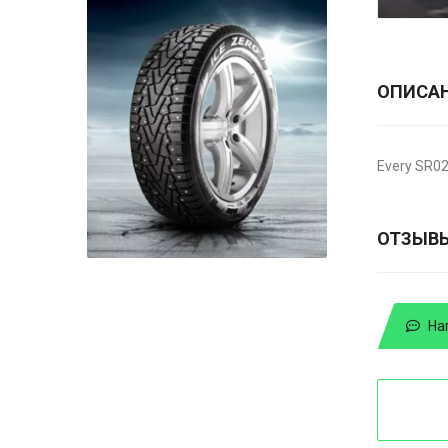
ОПИСА
Every SR02
ОТЗЫВ
На