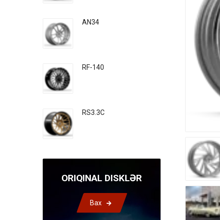
AN34
RF-140
RS3.3C
ORIQINAL DISKLƏR
Bax