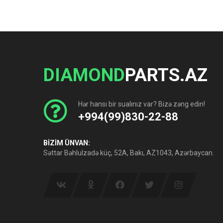
DIAMOND
PARTS.AZ
Hər hansı bir sualınız var? Bizə zəng edin!
+994(99)830-22-88
BİZİM ÜNVAN:
Səttar Bəhlulzadə küç, 52A, Bakı, AZ1043, Azərbaycan.