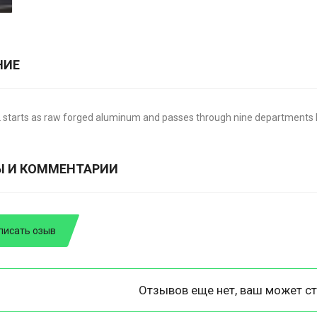
НИЕ
 starts as raw forged aluminum and passes through nine departments b
Ы И КОММЕНТАРИИ
писать озыв
Отзывов еще нет, ваш может ст