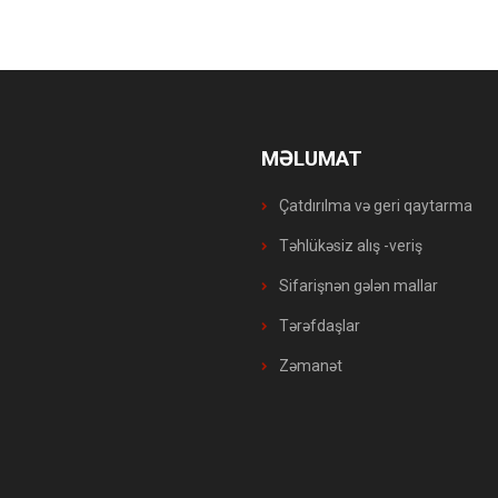
MƏLUMAT
Çatdırılma və geri qaytarma
Təhlükəsiz alış -veriş
Sifarişnən gələn mallar
Tərəfdaşlar
Zəmanət