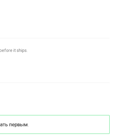
efore it ships.
ать первым.