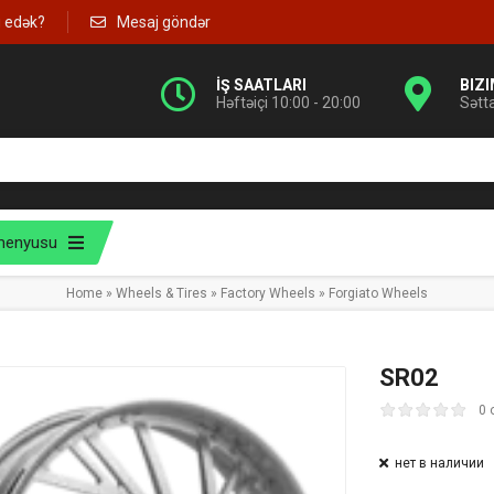
g edək?
Mesaj göndər
İŞ SAATLARI
BIZ
Həftəiçi 10:00 - 20:00
Sətt
menyusu
Home
»
Wheels & Tires
»
Factory Wheels
»
Forgiato Wheels
SR02
0 
нет в наличии