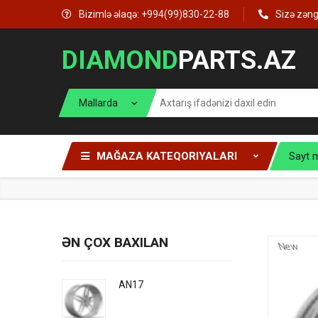
Bizimlə əlaqə: +994(99)830-22-88
Sizə zən
DIAMOND
PARTS.AZ
MAĞAZA KATEQORIYALARI
Sayt 
ƏN ÇOX BAXILAN
New
AN17