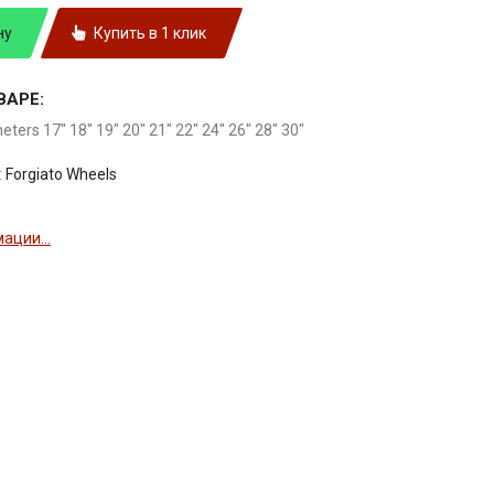
ну
Купить в 1 клик
ВАРЕ:
meters 17" 18" 19" 20" 21" 22" 24" 26" 28" 30"
:
Forgiato Wheels
ации...