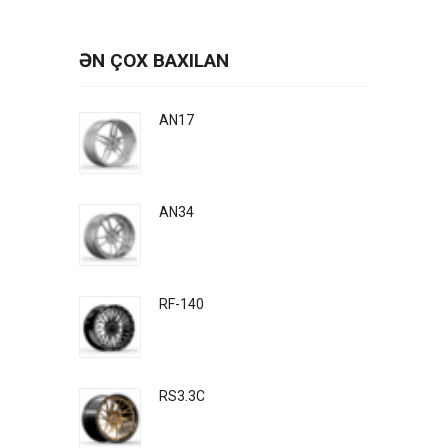
ƏN ÇOX BAXILAN
AN17
AN34
RF-140
RS3.3C