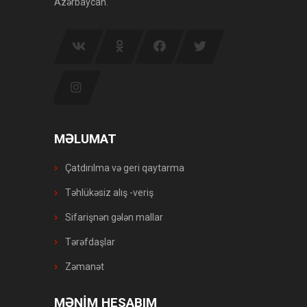
Azərbaycan.
MƏLUMAT
Çatdırılma və geri qaytarma
Təhlükəsiz alış -veriş
Sifarişnən gələn mallar
Tərəfdaşlar
Zəmanət
MƏNİM HESABIM