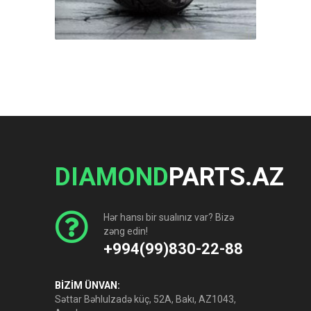
DIAMOND
PARTS.AZ
Hər hansı bir sualınız var? Bizə
zəng edin!
+994(99)830-22-88
BİZİM ÜNVAN:
Səttar Bəhlulzadə küç, 52A, Bakı, AZ1043,