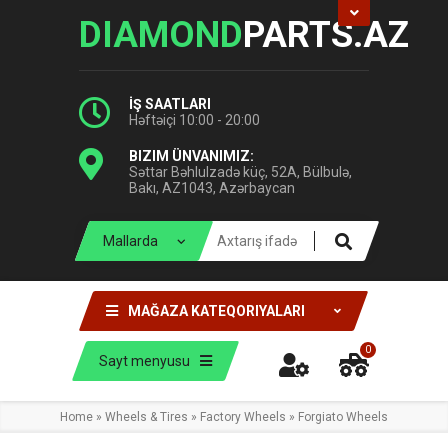
DIAMOND
PARTS.AZ
İŞ SAATLARI
Həftəiçi 10:00 - 20:00
BIZIM ÜNVANIMIZ:
Səttar Bəhlulzadə küç, 52A, Bülbulə,
Bakı, AZ1043, Azərbaycan
MAĞAZA KATEQORIYALARI
0
Sayt menyusu
Home
»
Wheels & Tires
»
Factory Wheels
»
Forgiato Wheels