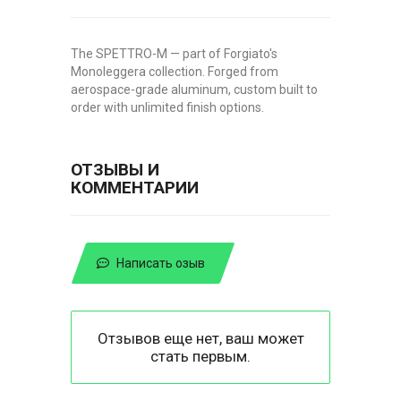
The SPETTRO-M — part of Forgiato's
Monoleggera collection. Forged from
aerospace-grade aluminum, custom built to
order with unlimited finish options.
ОТЗЫВЫ И
КОММЕНТАРИИ
Написать озыв
Отзывов еще нет, ваш может
стать первым.