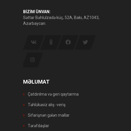
BİZİM ÜNVAN:
Səttar Bəhlulzadə küç, 52A, Bakı, AZ1043,
Azərbaycan.
MƏLUMAT
Çatdırılma və geri qaytarma
Təhlükəsiz alış -veriş
Sifarişnən gələn mallar
Tərəfdaşlar