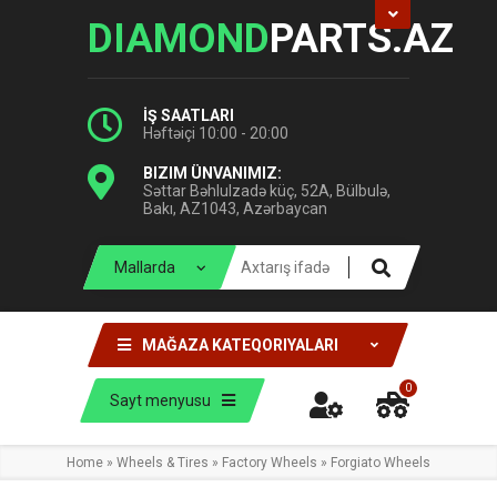
DIAMOND
PARTS.AZ
İŞ SAATLARI
Həftəiçi 10:00 - 20:00
BIZIM ÜNVANIMIZ:
Səttar Bəhlulzadə küç, 52A, Bülbulə,
Bakı, AZ1043, Azərbaycan
MAĞAZA KATEQORIYALARI
0
Sayt menyusu
Home
»
Wheels & Tires
»
Factory Wheels
»
Forgiato Wheels