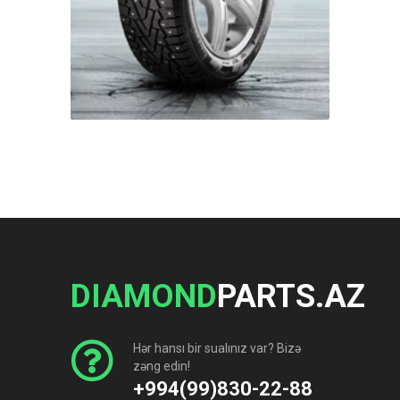
DIAMOND
PARTS.AZ
Hər hansı bir sualınız var? Bizə
zəng edin!
+994(99)830-22-88