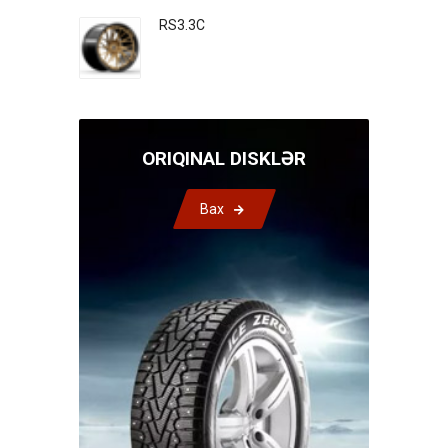
RS3.3C
ORIQINAL DISKLƏR
Bax