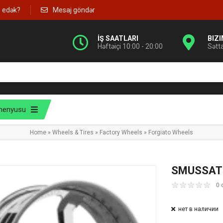
g edək?
Mesaj göndər
İŞ SAATLARI
BIZ
Həftəiçi 10:00 - 20:00
Sətt
menyusu
Home
»
Wheels & Tires
»
Factory Wheels
»
Forgiato Wheels
SMUSSAT
0 
нет в наличии