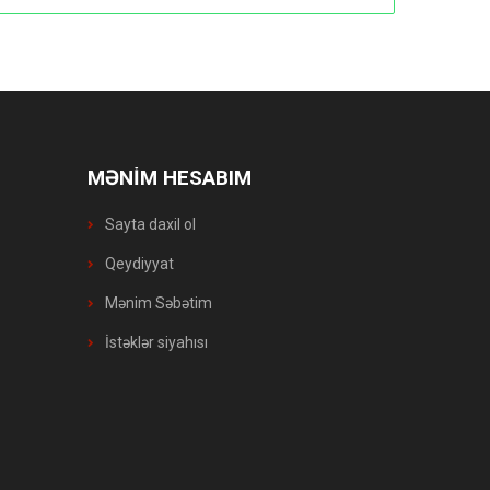
MƏNİM HESABIM
Sayta daxil ol
Qeydiyyat
Mənim Səbətim
İstəklər siyahısı