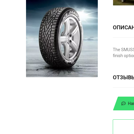
ОПИСА
The SMUSSA
finish optio
ОТЗЫВ
На