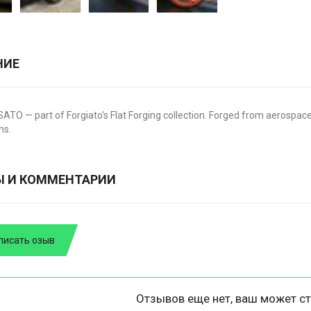
НИЕ
TO — part of Forgiato's Flat Forging collection. Forged from aerospace
ns.
Ы И КОММЕНТАРИИ
писать озыв
Отзывов еще нет, ваш может ст