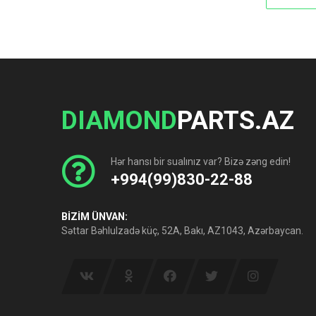
DIAMOND
PARTS.AZ
Hər hansı bir sualınız var? Bizə zəng edin!
+994(99)830-22-88
BİZİM ÜNVAN:
Səttar Bəhlulzadə küç, 52A, Bakı, AZ1043, Azərbaycan.