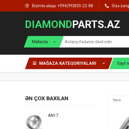
Bizimlə əlaqə: +994(99)830-22-88
Sizə zən
DIAMOND
PARTS.AZ
MAĞAZA KATEQORIYALARI
Sayt 
ƏN ÇOX BAXILAN
New
AN17