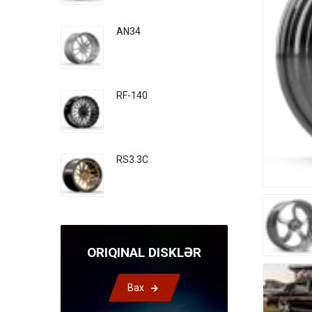
AN34
RF-140
RS3.3C
ORIQINAL DISKLƏR
Bax