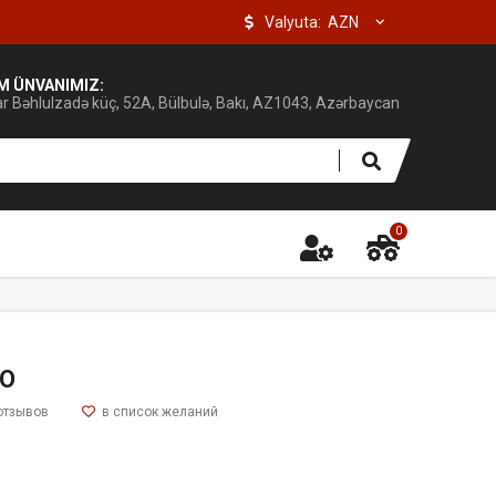
Valyuta:
IM ÜNVANIMIZ:
ar Bəhlulzadə küç, 52A, Bülbulə, Bakı, AZ1043, Azərbaycan
0
O
отзывов