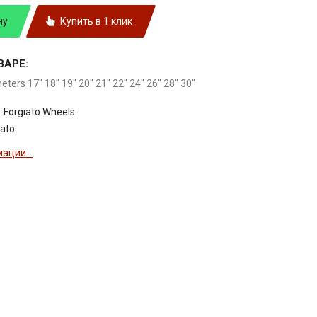
ну
Купить в 1 клик
ВАРЕ:
meters 17" 18" 19" 20" 21" 22" 24" 26" 28" 30"
:
Forgiato Wheels
ato
ации...