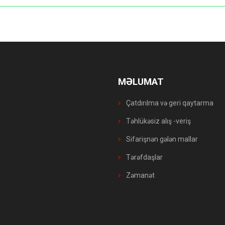
MƏLUMAT
Çatdırılma və geri qaytarma
Təhlükəsiz alış -veriş
Sifarişnən gələn mallar
Tərəfdaşlar
Zəmanət