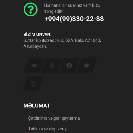
Hər hansı bir sualınız var? Bizə
zəng edin!
+994(99)830-22-88
BİZİM ÜNVAN:
Səttar Bəhlulzadə küç, 52A, Bakı, AZ1043,
Azərbaycan.
MƏLUMAT
Çatdırılma və geri qaytarma
Təhlükəsiz alış -veriş