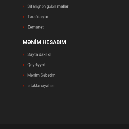
Sifarişnən gələn mallar
Tərəfdaşlar
Zəmanət
MƏNİM HESABIM
Sayta daxil ol
Qeydiyyat
Mənim Səbətim
İstəklər siyahısı