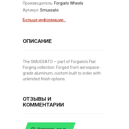
Производитель:
Forgiato Wheels
Артикул:
Smussato
Больше информации...
ОПИСАНИЕ
The SMUSSATO — part of Forgiato's Flat
Forging collection. Forged from aerospace-
grade aluminum, custom built to order with
unlimited finish options.
ОТЗЫВЫ И
КОММЕНТАРИИ
Написать озыв