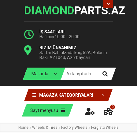
DIAMOND
PARTS.AZ
İŞ SAATLARI
Həftəiçi 10:00 - 20:00
BIZIM ÜNVANIMIZ:
Səttar Bəhlulzadə küç, 52A, Bülbulə,
Bakı, AZ1043, Azərbaycan
MAĞAZA KATEQORIYALARI
0
Sayt menyusu
Home
»
Wheels & Tires
»
Factory Wheels
»
Forgiato Wheels