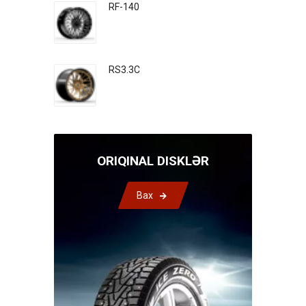
RF-140
RS3.3C
ORIQINAL DISKLƏR
Bax