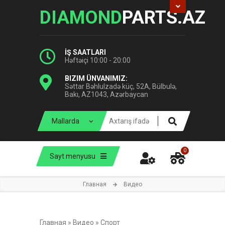
DIAMOND
PARTS.AZ
İŞ SAATLARI
Həftəiçi 10:00 - 20:00
BIZIM ÜNVANIMIZ:
Səttar Bəhlulzadə küç, 52A, Bülbulə,
Bakı, AZ1043, Azərbaycan
0
Sayt menyusu
Главная
Видео
Главная
»
Видео
»
Спорт