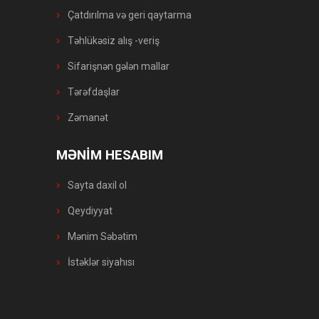
Çatdırılma və geri qaytarma
Təhlükəsiz alış -veriş
Sifarişnən gələn mallar
Tərəfdaşlar
Zəmanət
MƏNİM HESABIM
Sayta daxil ol
Qeydiyyat
Mənim Səbətim
İstəklər siyahısı