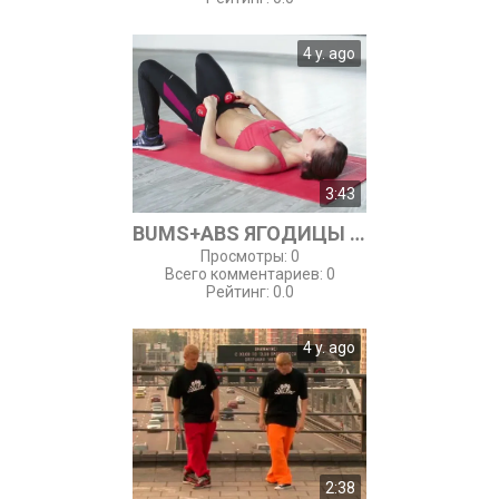
4 y. ago
3:43
BUMS+ABS ЯГОДИЦЫ И ПРЕСС! ТРЕНИРОВКА ДЛЯ КРАСИВОЙ ФИГУРЫ
Просмотры
:
0
Всего комментариев
:
0
Рейтинг
:
0.0
4 y. ago
2:38