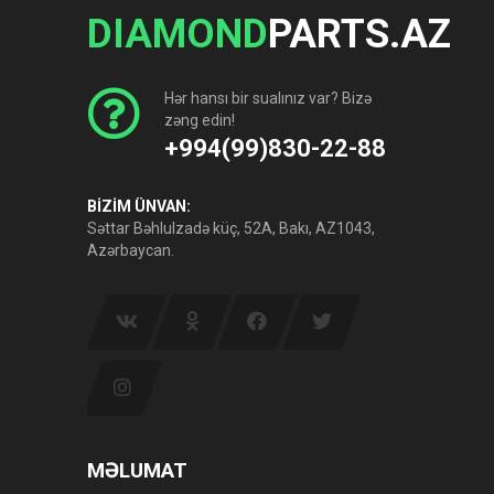
DIAMOND
PARTS.AZ
Hər hansı bir sualınız var? Bizə
zəng edin!
+994(99)830-22-88
BİZİM ÜNVAN:
Səttar Bəhlulzadə küç, 52A, Bakı, AZ1043,
Azərbaycan.
MƏLUMAT