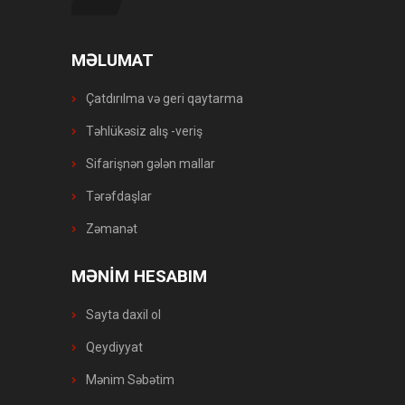
MƏLUMAT
Çatdırılma və geri qaytarma
Təhlükəsiz alış -veriş
Sifarişnən gələn mallar
Tərəfdaşlar
Zəmanət
MƏNİM HESABIM
Sayta daxil ol
Qeydiyyat
Mənim Səbətim