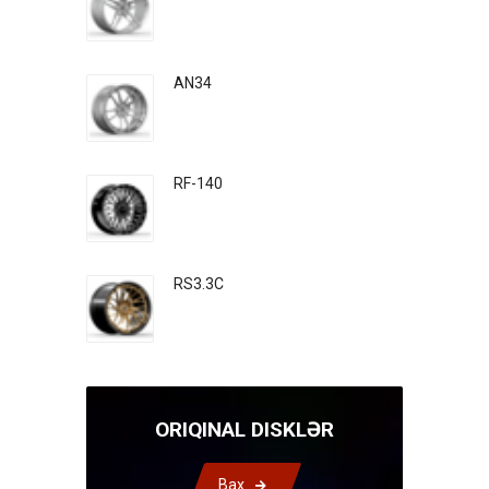
AN34
RF-140
RS3.3C
ORIQINAL DISKLƏR
Bax