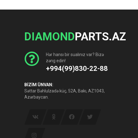
DIAMOND
PARTS.AZ
Hər hansı bir sualınız var? Bizə
zəng edin!
+994(99)830-22-88
BİZİM ÜNVAN:
Səttar Bəhlulzadə küç, 52A, Bakı, AZ1043,
Azərbaycan.