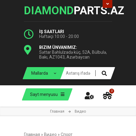
DIAMOND
PARTS.AZ
İŞ SAATLARI
Həftəiçi 10:00 - 20:00
BIZIM ÜNVANIMIZ:
Səttar Bəhlulzadə küç, 52A, Bülbulə,
Bakı, AZ1043, Azərbaycan
0
Sayt menyusu
Главная
Видео
Главная
»
Видео
»
Спорт