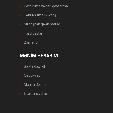
Çatdırılma və geri qaytarma
Təhlükəsiz alış -veriş
Sifarişnən gələn mallar
Tərəfdaşlar
Zəmanət
MƏNİM HESABIM
Sayta daxil ol
Qeydiyyat
Mənim Səbətim
İstəklər siyahısı