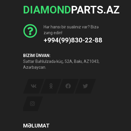
DIAMOND
PARTS.AZ
Hər hansı bir sualınız var? Bizə
zəng edin!
+994(99)830-22-88
BİZİM ÜNVAN:
Səttar Bəhlulzadə küç, 52A, Bakı, AZ1043,
Azərbaycan.
MƏLUMAT