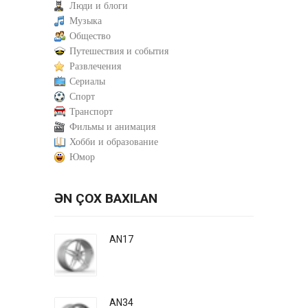
Люди и блоги
Музыка
Общество
Путешествия и события
Развлечения
Сериалы
Спорт
Транспорт
Фильмы и анимация
Хобби и образование
Юмор
ƏN ÇOX BAXILAN
AN17
AN34