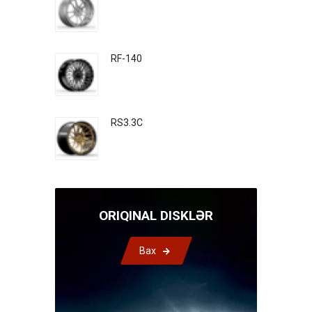
RF-140
RS3.3C
ORIQINAL DISKLƏR
Bax