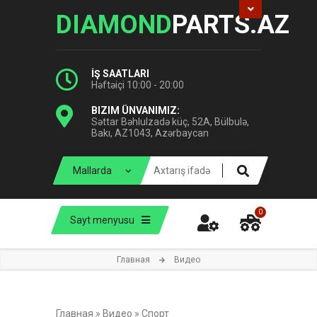
DIAMOND
PARTS.AZ
İŞ SAATLARI
Həftəiçi 10:00 - 20:00
BIZIM ÜNVANIMIZ:
Səttar Bəhlulzadə küç, 52A, Bülbulə,
Bakı, AZ1043, Azərbaycan
0
Sayt menyusu
Главная
Видео
Главная
»
Видео
»
Спорт