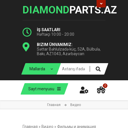
DIAMOND
PARTS.AZ
İŞ SAATLARI
Həftəiçi 10:00 - 20:00
BIZIM ÜNVANIMIZ:
Səttar Bəhlulzadə küç, 52A, Bülbulə,
Bakı, AZ1043, Azərbaycan
0
Sayt menyusu
Главная
Видео
Главная
»
Видео
»
Фильмы и анимация