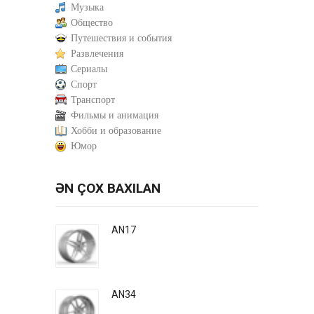
Музыка
Общество
Путешествия и события
Развлечения
Сериалы
Спорт
Транспорт
Фильмы и анимация
Хобби и образование
Юмор
ƏN ÇOX BAXILAN
AN17
AN34