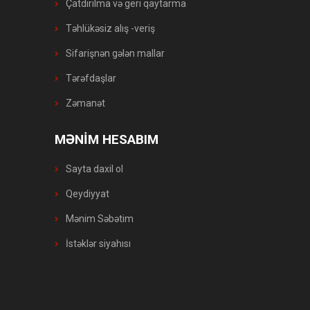
Çatdırılma və geri qaytarma
Təhlükəsiz alış -veriş
Sifarişnən gələn mallar
Tərəfdaşlar
Zəmanət
MƏNİM HESABIM
Sayta daxil ol
Qeydiyyat
Mənim Səbətim
İstəklər siyahısı