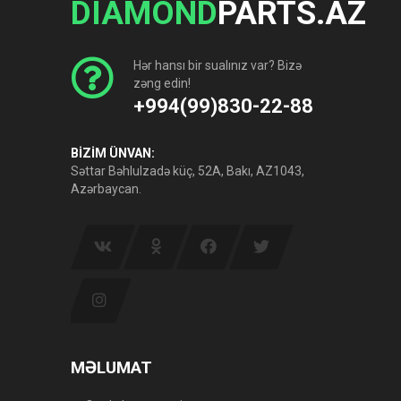
DIAMOND
PARTS.AZ
Hər hansı bir sualınız var? Bizə
zəng edin!
+994(99)830-22-88
BİZİM ÜNVAN:
Səttar Bəhlulzadə küç, 52A, Bakı, AZ1043,
Azərbaycan.
MƏLUMAT