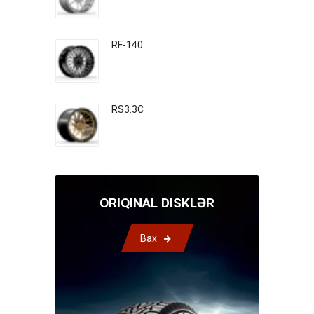
RF-140
RS3.3C
ORIQINAL DISKLƏR
Bax