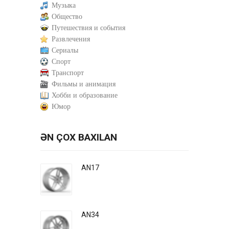
Музыка
Общество
Путешествия и события
Развлечения
Сериалы
Спорт
Транспорт
Фильмы и анимация
Хобби и образование
Юмор
ƏN ÇOX BAXILAN
AN17
AN34