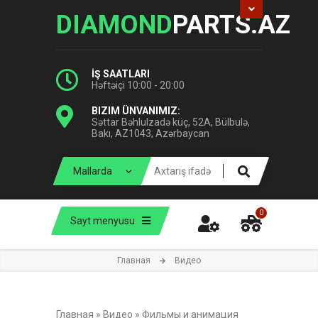
DIAMOND
PARTS.AZ
İŞ SAATLARI
Həftəiçi 10:00 - 20:00
BIZIM ÜNVANIMIZ:
Səttar Bəhlulzadə küç, 52A, Bülbulə,
Bakı, AZ1043, Azərbaycan
0
Sayt menyusu
Главная
Видео
Главная
»
Видео
»
Фильмы и анимация