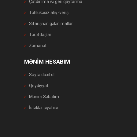
Çatdırılma və geri qaytarma
Təhlükəsiz alış -veriş
Sifarişnən gələn mallar
Tərəfdaşlar
Zəmanət
MƏNİM HESABIM
Sayta daxil ol
Qeydiyyat
Mənim Səbətim
İstəklər siyahısı