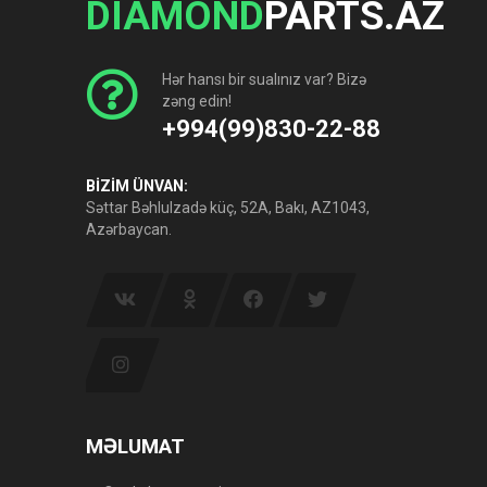
DIAMOND
PARTS.AZ
Hər hansı bir sualınız var? Bizə
zəng edin!
+994(99)830-22-88
BİZİM ÜNVAN:
Səttar Bəhlulzadə küç, 52A, Bakı, AZ1043,
Azərbaycan.
MƏLUMAT