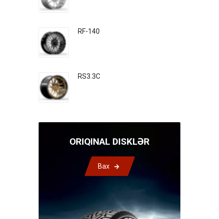
RF-140
RS3.3C
ORIQINAL DISKLƏR
Bax