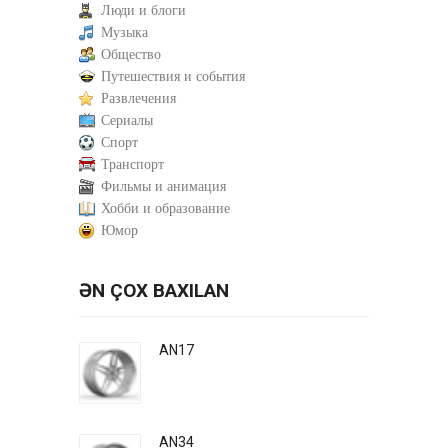
Люди и блоги
Музыка
Общество
Путешествия и события
Развлечения
Сериалы
Спорт
Транспорт
Фильмы и анимация
Хобби и образование
Юмор
ƏN ÇOX BAXILAN
AN17
AN34