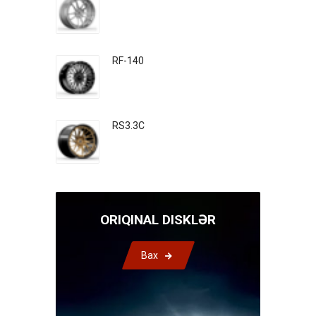
RF-140
RS3.3C
ORIQINAL DISKLƏR
Bax