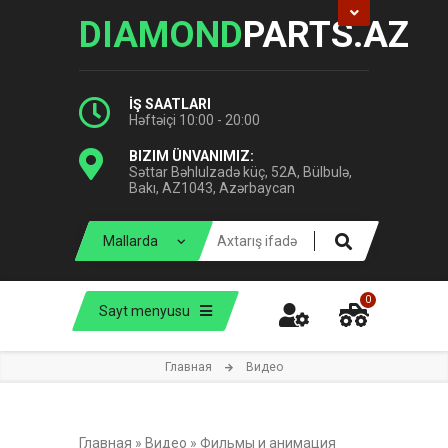
DIAMOND
PARTS.AZ
İŞ SAATLARI
Həftəiçi 10:00 - 20:00
BIZIM ÜNVANIMIZ:
Səttar Bəhlulzadə küç, 52A, Bülbulə,
Bakı, AZ1043, Azərbaycan
0
Sayt menyusu
Главная
Видео
Главная
»
Видео
»
Фильмы и анимация