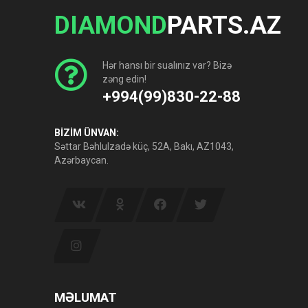
DIAMOND
PARTS.AZ
Hər hansı bir sualınız var? Bizə
zəng edin!
+994(99)830-22-88
BİZİM ÜNVAN:
Səttar Bəhlulzadə küç, 52A, Bakı, AZ1043,
Azərbaycan.
MƏLUMAT