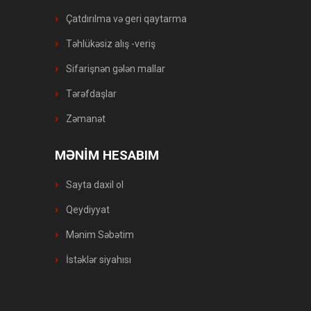
Çatdırılma və geri qaytarma
Təhlükəsiz alış -veriş
Sifarişnən gələn mallar
Tərəfdaşlar
Zəmanət
MƏNİM HESABIM
Sayta daxil ol
Qeydiyyat
Mənim Səbətim
İstəklər siyahısı