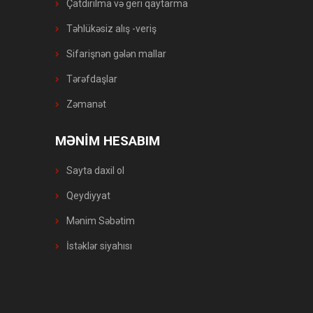
Çatdırılma və geri qaytarma
Təhlükəsiz alış -veriş
Sifarişnən gələn mallar
Tərəfdaşlar
Zəmanət
MƏNİM HESABIM
Sayta daxil ol
Qeydiyyat
Mənim Səbətim
İstəklər siyahısı