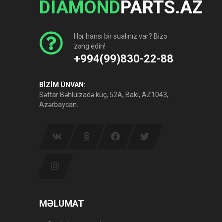
DIAMOND
PARTS.AZ
Hər hansı bir sualınız var? Bizə
zəng edin!
+994(99)830-22-88
BİZİM ÜNVAN:
Səttar Bəhlulzadə küç, 52A, Bakı, AZ1043,
Azərbaycan.
MƏLUMAT