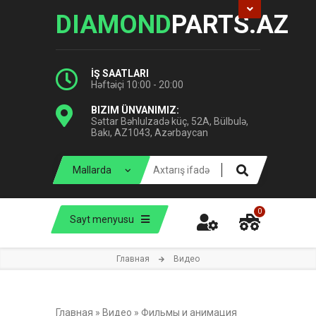
DIAMOND
PARTS.AZ
İŞ SAATLARI
Həftəiçi 10:00 - 20:00
BIZIM ÜNVANIMIZ:
Səttar Bəhlulzadə küç, 52A, Bülbulə,
Bakı, AZ1043, Azərbaycan
0
Sayt menyusu
Главная
Видео
Главная
»
Видео
»
Фильмы и анимация