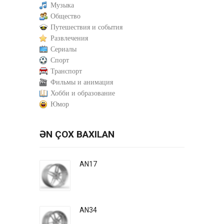
Музыка
Общество
Путешествия и события
Развлечения
Сериалы
Спорт
Транспорт
Фильмы и анимация
Хобби и образование
Юмор
ƏN ÇOX BAXILAN
AN17
AN34