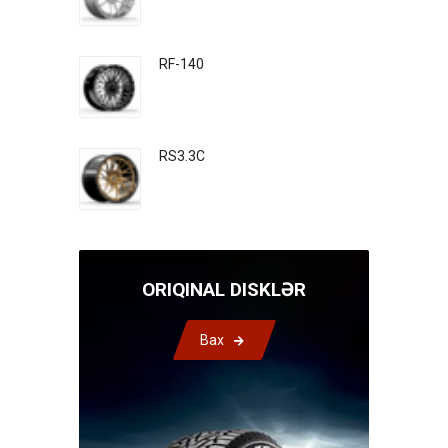
RF-140
RS3.3C
ORIQINAL DISKLƏR
Bax