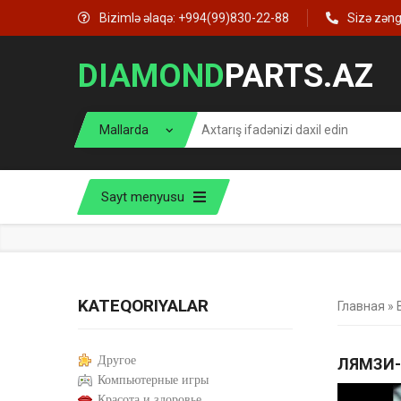
Bizimlə əlaqə: +994(99)830-22-88
Sizə zən
DIAMOND
PARTS.AZ
Sayt menyusu
KATEQORIYALAR
Главная
»
Другое
ЛЯМЗИ-
Компьютерные игры
Красота и здоровье