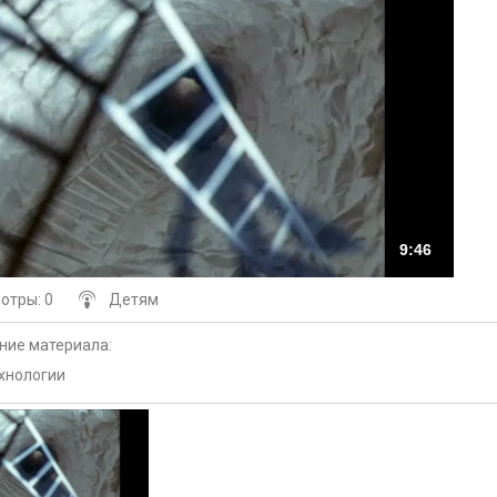
9:46
мотры
: 0
Детям
ние материала
:
хнологии