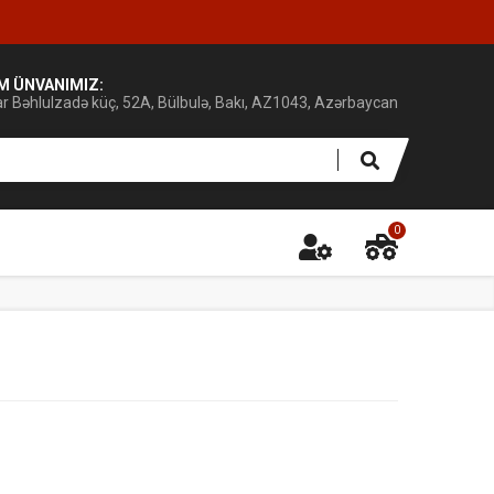
IM ÜNVANIMIZ:
ar Bəhlulzadə küç, 52A, Bülbulə, Bakı, AZ1043, Azərbaycan
0