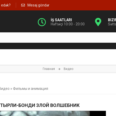
g edək?
Mesaj göndər
İŞ SAATLARI
BIZ
Həftəiçi 10:00 - 20:00
Sətt
Главная
Видео
Видео
»
Фильмы и анимация
ТЫРЛИ-БОНДИ ЗЛОЙ ВОЛШЕБНИК