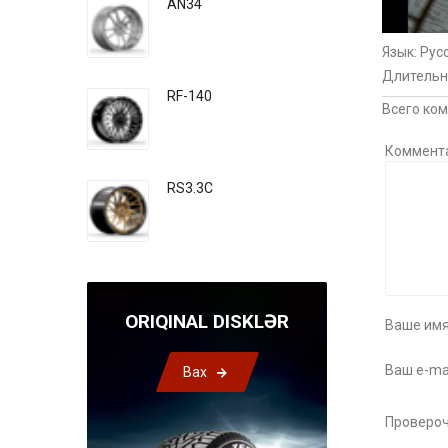
AN34
Язык
: Рус
Длительн
RF-140
Всего ко
Коммент
RS3.3C
ORIQINAL DISKLƏR
Ваше имя
Ваш e-mai
Bax
Провероч