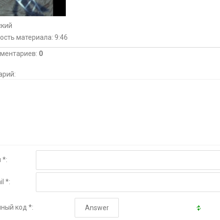
ский
ость материала
: 9:46
мментариев
:
0
арий:
 *:
l *:
ный код *: