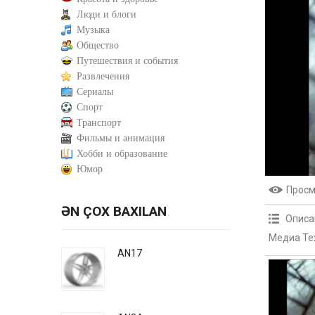
Люди и блоги
Музыка
Общество
Путешествия и события
Развлечения
Сериалы
Спорт
Транспорт
Фильмы и анимация
Хобби и образование
Юмор
Прос
ƏN ÇOX BAXILAN
Описа
Медиа Те
AN17