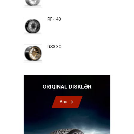
RF-140
RS3.3C
ORIQINAL DISKLƏR
Bax