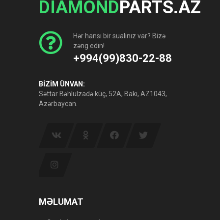
DIAMOND
PARTS.AZ
Hər hansı bir sualınız var? Bizə
zəng edin!
+994(99)830-22-88
BİZİM ÜNVAN:
Səttar Bəhlulzadə küç, 52A, Bakı, AZ1043,
Azərbaycan.
MƏLUMAT