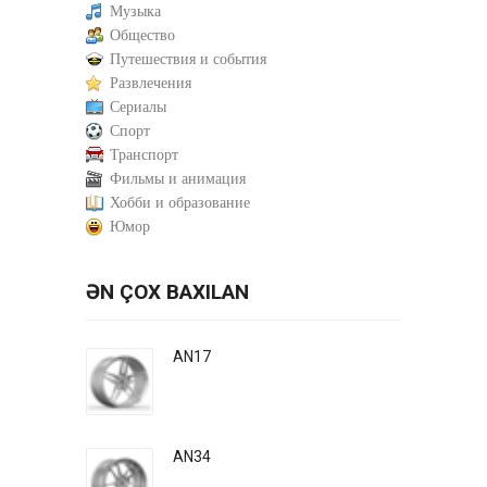
Музыка
Общество
Путешествия и события
Развлечения
Сериалы
Спорт
Транспорт
Фильмы и анимация
Хобби и образование
Юмор
ƏN ÇOX BAXILAN
AN17
AN34