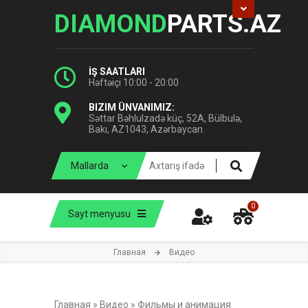
DIAMOND
PARTS.AZ
İŞ SAATLARI
Həftəiçi 10:00 - 20:00
BIZIM ÜNVANIMIZ:
Səttar Bəhlulzadə küç, 52A, Bülbulə,
Bakı, AZ1043, Azərbaycan
0
Sayt menyusu
Главная
Видео
Главная
»
Видео
»
Фильмы и анимация