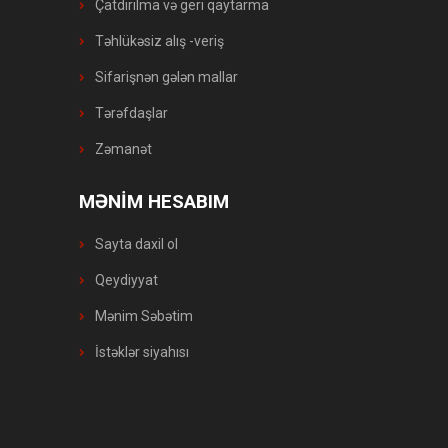
Çatdırılma və geri qaytarma
Təhlükəsiz alış -veriş
Sifarişnən gələn mallar
Tərəfdaşlar
Zəmanət
MƏNİM HESABIM
Sayta daxil ol
Qeydiyyat
Mənim Səbətim
İstəklər siyahısı