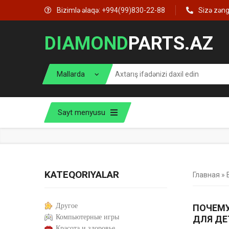
Bizimlə əlaqə: +994(99)830-22-88
Sizə zən
DIAMOND
PARTS.AZ
Sayt menyusu
KATEQORIYALAR
Главная
»
Другое
ПОЧЕМУ
Компьютерные игры
ДЛЯ ДЕ
Красота и здоровье