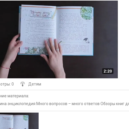
2:20
мотры
: 0
Детям
ние материала
:
на энциклопедия Много вопросов – много ответов Обзоры книг дл