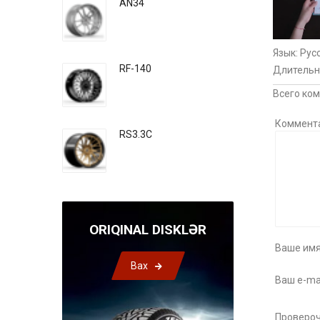
AN34
Язык
: Рус
RF-140
Длительн
Всего ко
Коммент
RS3.3C
ORIQINAL DISKLƏR
Ваше имя
Bax
Ваш e-mai
Провероч