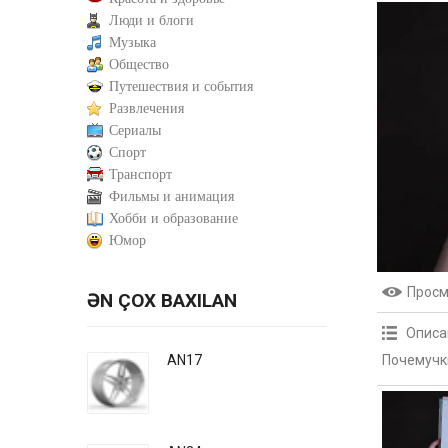
Люди и блоги
Музыка
Общество
Путешествия и события
Развлечения
Сериалы
Спорт
Транспорт
Фильмы и анимация
Хобби и образование
Юмор
Прос
ƏN ÇOX BAXILAN
Описа
Почемучки
AN17