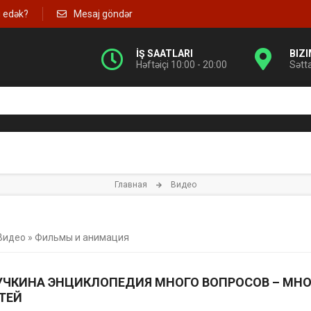
g edək?
Mesaj göndər
İŞ SAATLARI
BIZ
Həftəiçi 10:00 - 20:00
Sətt
Главная
Видео
Видео
»
Фильмы и анимация
ЧКИНА ЭНЦИКЛОПЕДИЯ МНОГО ВОПРОСОВ – МНО
ТЕЙ