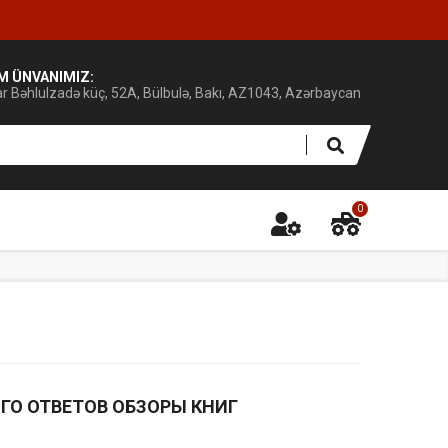
IM ÜNVANIMIZ:
ar Bəhlulzadə küç, 52A, Bülbulə, Bakı, AZ1043, Azərbaycan
0
ГО ОТВЕТОВ ОБЗОРЫ КНИГ