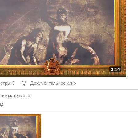
3:14
мотры
: 0
Документальное кино
ние материала
:
нд