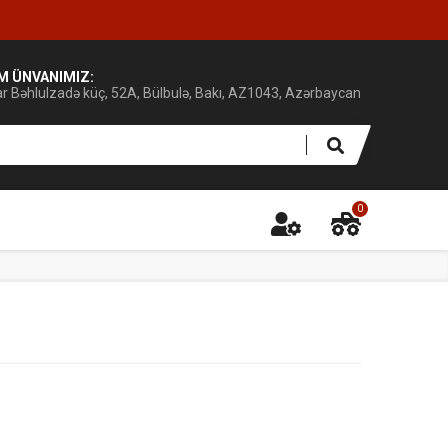
IM ÜNVANIMIZ:
ar Bəhlulzadə küç, 52A, Bülbulə, Bakı, AZ1043, Azərbaycan
0