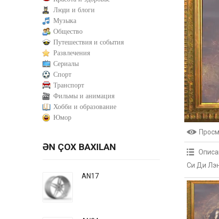
Люди и блоги
Музыка
Общество
Путешествия и события
Развлечения
Сериалы
Спорт
Транспорт
Фильмы и анимация
Хобби и образование
Юмор
Прос
ƏN ÇOX BAXILAN
Описа
Си Ди Лэ
AN17