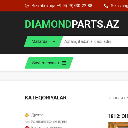
Bizimlə əlaqə: +994(99)830-22-88
Sizə zən
DIAMOND
PARTS.AZ
Sayt menyusu
KATEQORIYALAR
Главная
»
Другое
1812: 
Компьютерные игры
Красота и здоровье