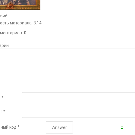
ский
ость материала
: 3:14
мментариев
:
0
арий:
 *:
l *:
ный код *: