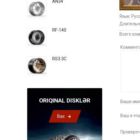
AN34
Язык
: Рус
Длительн
RF-140
Всего ко
Коммент
RS3.3C
ORIQINAL DISKLƏR
Ваше имя
Ваш e-mai
Bax
Провероч