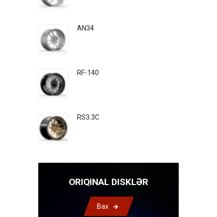
AN34
RF-140
RS3.3C
ORIQINAL DISKLƏR
Bax