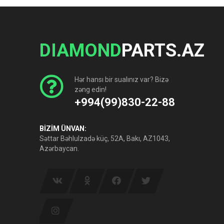
DIAMOND
PARTS.AZ
Hər hansı bir sualınız var? Bizə
zəng edin!
+994(99)830-22-88
BİZİM ÜNVAN:
Səttar Bəhlulzadə küç, 52A, Bakı, AZ1043,
Azərbaycan.