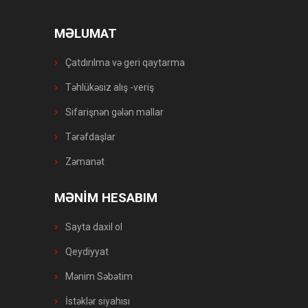
MƏLUMAT
Çatdırılma və geri qaytarma
Təhlükəsiz alış -veriş
Sifarişnən gələn mallar
Tərəfdaşlar
Zəmanət
MƏNİM HESABIM
Sayta daxil ol
Qeydiyyat
Mənim Səbətim
İstəklər siyahısı