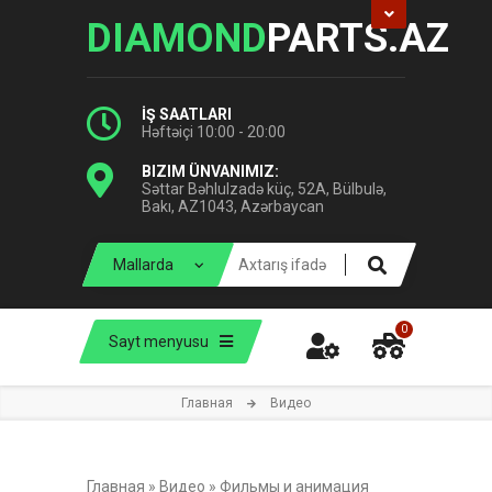
DIAMOND
PARTS.AZ
İŞ SAATLARI
Həftəiçi 10:00 - 20:00
BIZIM ÜNVANIMIZ:
Səttar Bəhlulzadə küç, 52A, Bülbulə,
Bakı, AZ1043, Azərbaycan
0
Sayt menyusu
Главная
Видео
Главная
»
Видео
»
Фильмы и анимация