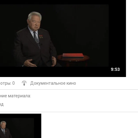
9:53
мотры
: 0
Документальное кино
ние материала
:
нд