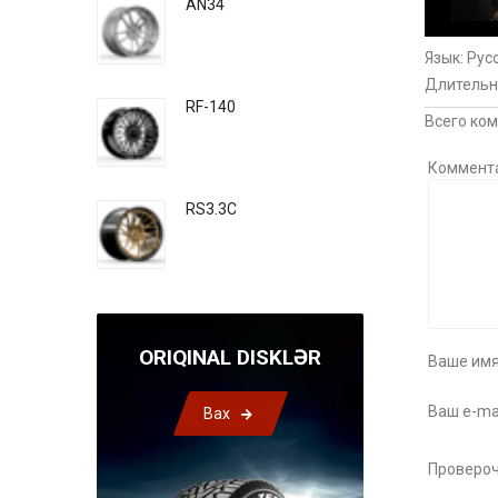
AN34
Язык
: Рус
Длительн
RF-140
Всего ко
Коммент
RS3.3C
ORIQINAL DISKLƏR
Ваше имя
Ваш e-mai
Bax
Провероч