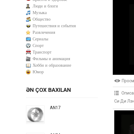
Люди и блоги
Музыка
Общество
Путешествия и события
Развлечения
Сериалы
Спорт
Транспорт
Фильмы и анимация
Хобби и образование
Юмор
Прос
ƏN ÇOX BAXILAN
Описа
Си Ди Лэ
AN17