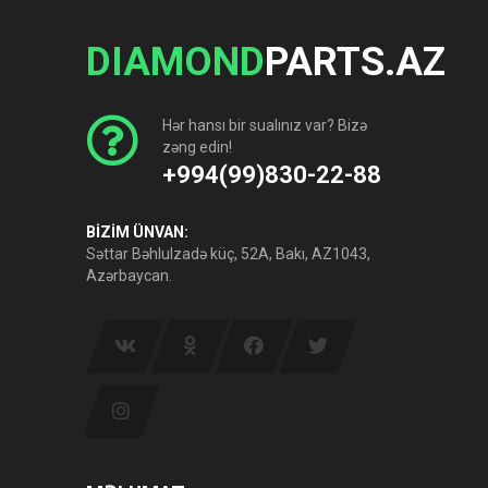
DIAMOND
PARTS.AZ
Hər hansı bir sualınız var? Bizə
zəng edin!
+994(99)830-22-88
BİZİM ÜNVAN:
Səttar Bəhlulzadə küç, 52A, Bakı, AZ1043,
Azərbaycan.