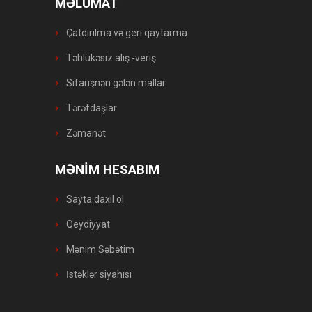
MƏLUMAT
Çatdırılma və geri qaytarma
Təhlükəsiz alış -veriş
Sifarişnən gələn mallar
Tərəfdaşlar
Zəmanət
MƏNİM HESABIM
Sayta daxil ol
Qeydiyyat
Mənim Səbətim
İstəklər siyahısı