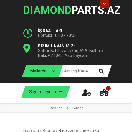
DIAMOND
PARTS.AZ
İŞ SAATLARI
Həftəiçi 10:00 - 20:00
BIZIM ÜNVANIMIZ:
Səttar Bəhlulzadə küç, 52A, Bülbulə,
Bakı, AZ1043, Azərbaycan
0
Sayt menyusu
Главная
Видео
Главная
»
Видео
»
Фильмы и анимация