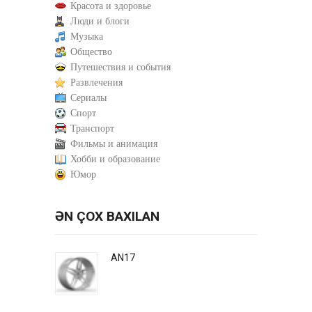
Красота и здоровье
Люди и блоги
Музыка
Общество
Путешествия и события
Развлечения
Сериалы
Спорт
Транспорт
Фильмы и анимация
Хобби и образование
Юмор
ƏN ÇOX BAXILAN
AN17