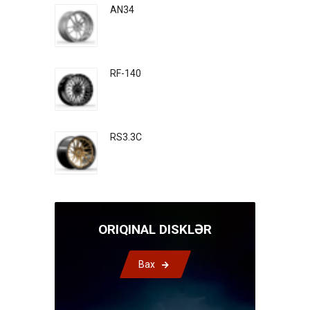
AN34
RF-140
RS3.3C
ORIQINAL DISKLƏR
Bax