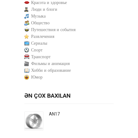
Красота и здоровье
Люди и блоги
Музыка
Общество
Путешествия и события
Развлечения
Сериалы
Спорт
Транспорт
Фильмы и анимация
Хобби и образование
Юмор
ƏN ÇOX BAXILAN
AN17