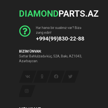
DIAMOND
PARTS.AZ
Hər hansı bir sualınız var? Bizə
zəng edin!
+994(99)830-22-88
BİZİM ÜNVAN:
Səttar Bəhlulzadə küç, 52A, Bakı, AZ1043,
Azərbaycan.