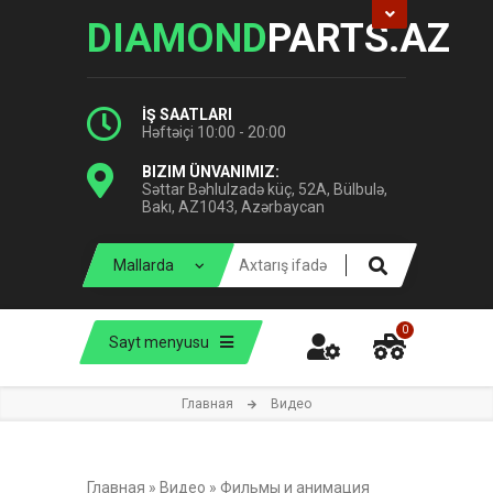
DIAMOND
PARTS.AZ
İŞ SAATLARI
Həftəiçi 10:00 - 20:00
BIZIM ÜNVANIMIZ:
Səttar Bəhlulzadə küç, 52A, Bülbulə,
Bakı, AZ1043, Azərbaycan
0
Sayt menyusu
Главная
Видео
Главная
»
Видео
»
Фильмы и анимация