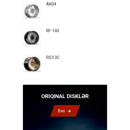
AN34
RF-140
RS3.3C
ORIQINAL DISKLƏR
Bax