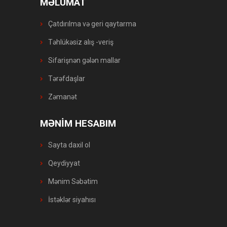
MƏLUMAT
Çatdırılma və geri qaytarma
Təhlükəsiz alış -veriş
Sifarişnən gələn mallar
Tərəfdaşlar
Zəmanət
MƏNİM HESABIM
Sayta daxil ol
Qeydiyyat
Mənim Səbətim
İstəklər siyahısı