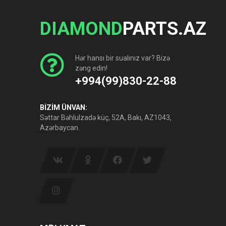
DIAMOND
PARTS.AZ
Hər hansı bir sualınız var? Bizə
zəng edin!
+994(99)830-22-88
BİZİM ÜNVAN:
Səttar Bəhlulzadə küç, 52A, Bakı, AZ1043,
Azərbaycan.