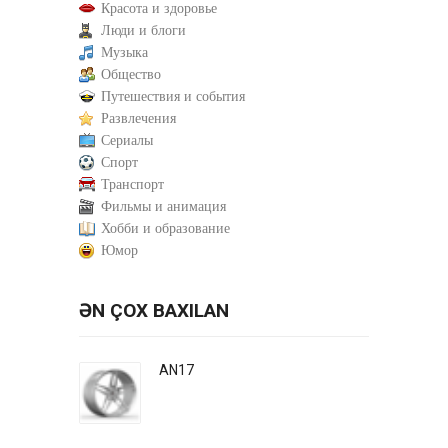
Красота и здоровье
Люди и блоги
Музыка
Общество
Путешествия и события
Развлечения
Сериалы
Спорт
Транспорт
Фильмы и анимация
Хобби и образование
Юмор
ƏN ÇOX BAXILAN
AN17