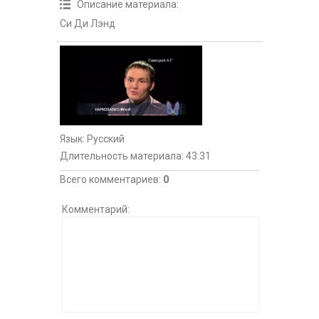
Описание материала
:
Си Ди Лэнд
Язык
: Русский
Длительность материала
: 43:31
Всего комментариев
:
0
Комментарий: