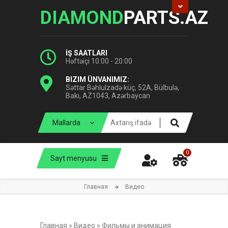
DIAMOND
PARTS.AZ
İŞ SAATLARI
Həftəiçi 10:00 - 20:00
BIZIM ÜNVANIMIZ:
Səttar Bəhlulzadə küç, 52A, Bülbulə,
Bakı, AZ1043, Azərbaycan
0
Sayt menyusu
Главная
Видео
Главная
»
Видео
»
Фильмы и анимация