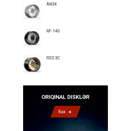
AN34
RF-140
RS3.3C
ORIQINAL DISKLƏR
Bax