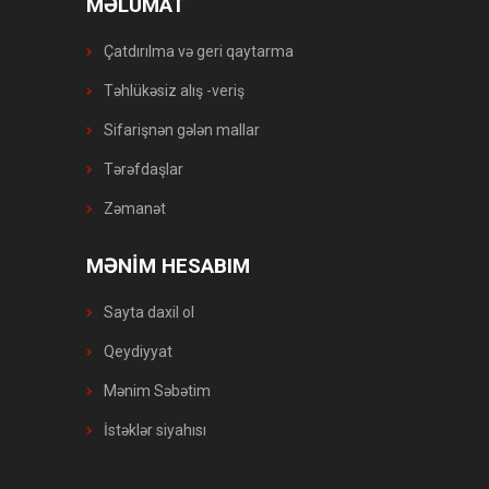
MƏLUMAT
Çatdırılma və geri qaytarma
Təhlükəsiz alış -veriş
Sifarişnən gələn mallar
Tərəfdaşlar
Zəmanət
MƏNİM HESABIM
Sayta daxil ol
Qeydiyyat
Mənim Səbətim
İstəklər siyahısı