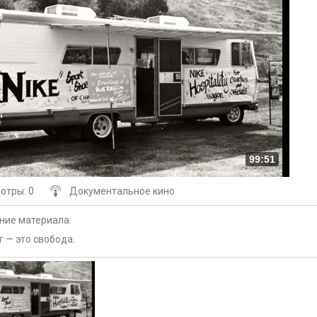
99:51
мотры
: 0
Документальное кино
ние материала
:
 — это свобода.