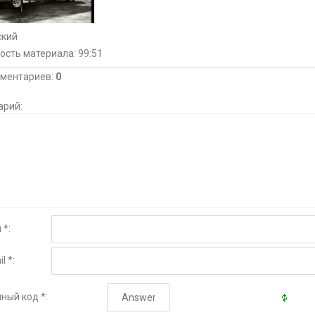
ский
ость материала
: 99:51
мментариев
:
0
арий:
 *:
l *:
ный код *: