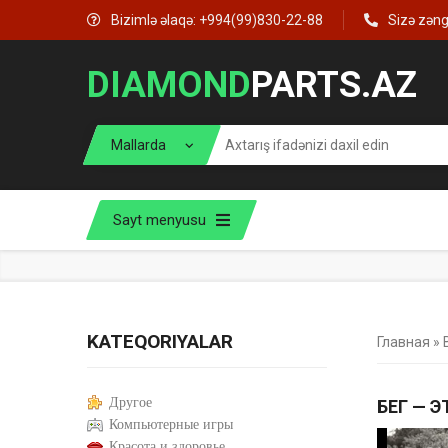
Bizimlə əlaqə: +994(99)830-22-88
Sizə zən
DIAMOND
PARTS.AZ
Sayt menyusu
KATEQORIYALAR
Главная
»
Другое
БЕГ — 
Компьютерные игры
Красота и здоровье