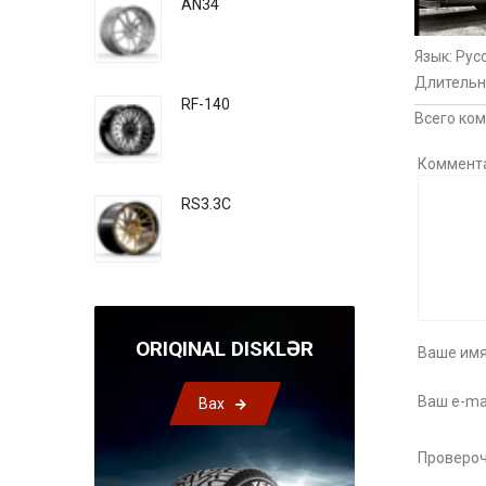
AN34
Язык
: Рус
Длительн
RF-140
Всего ко
Коммент
RS3.3C
ORIQINAL DISKLƏR
Ваше имя
Ваш e-mai
Bax
Провероч