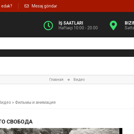
g edək?
Mesaj göndər
İŞ SAATLARI
BIZ
Həftəiçi 10:00 - 20:00
Sətt
Главная
Видео
Видео
»
Фильмы и анимация
ЭТО СВОБОДА