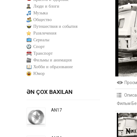
Люди и блоги
Музыка
Общество
Путешествия и события
Развлечения
Сериалы
Спорт
Транспорт
Фильмы и анимация
Хобби и образование
Юмор
Прос
ƏN ÇOX BAXILAN
Описа
Фильм Бег
AN17