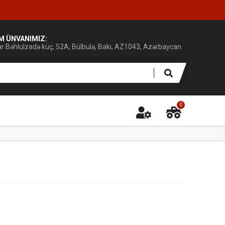
IM ÜNVANIMIZ:
ar Bəhlulzadə küç, 52A, Bülbulə, Bakı, AZ1043, Azərbaycan
0