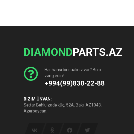
DIAMOND
PARTS.AZ
Hər hansı bir sualınız var? Bizə
zəng edin!
+994(99)830-22-88
BİZİM ÜNVAN:
Səttar Bəhlulzadə küç, 52A, Bakı, AZ1043,
Azərbaycan.