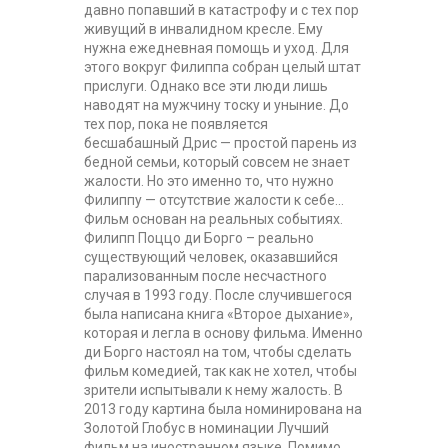
давно попавший в катастрофу и с тех пор
живущий в инвалидном кресле. Ему
нужна ежедневная помощь и уход. Для
этого вокруг Филиппа собран целый штат
прислуги. Однако все эти люди лишь
наводят на мужчину тоску и уныние. До
тех пор, пока не появляется
бесшабашный Дрис — простой парень из
бедной семьи, который совсем не знает
жалости. Но это именно то, что нужно
Филиппу — отсутствие жалости к себе...
Фильм основан на реальных событиях.
Филипп Поццо ди Борго – реально
существующий человек, оказавшийся
парализованным после несчастного
случая в 1993 году. После случившегося
была написана книга «Второе дыхание»,
которая и легла в основу фильма. Именно
ди Борго настоял на том, чтобы сделать
фильм комедией, так как не хотел, чтобы
зрители испытывали к нему жалость. В
2013 году картина была номинирована на
Золотой Глобус в номинации Лучший
фильм на иностранном языке. Помимо