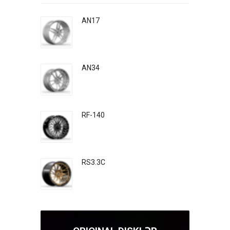
AN17
AN34
RF-140
RS3.3C