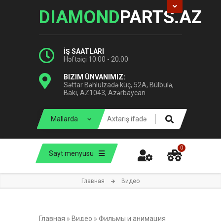
DIAMOND
PARTS.AZ
İŞ SAATLARI
Həftəiçi 10:00 - 20:00
BIZIM ÜNVANIMIZ:
Səttar Bəhlulzadə küç, 52A, Bülbulə,
Bakı, AZ1043, Azərbaycan
0
Sayt menyusu
Главная
Видео
Главная
»
Видео
»
Фильмы и анимация