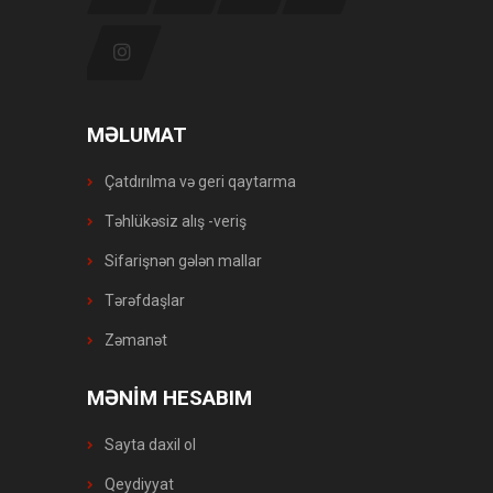
MƏLUMAT
Çatdırılma və geri qaytarma
Təhlükəsiz alış -veriş
Sifarişnən gələn mallar
Tərəfdaşlar
Zəmanət
MƏNİM HESABIM
Sayta daxil ol
Qeydiyyat