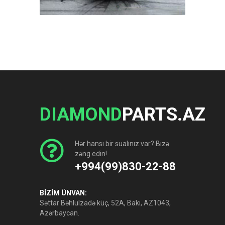
DIAMOND
PARTS.AZ
Hər hansı bir sualınız var? Bizə
zəng edin!
+994(99)830-22-88
BİZİM ÜNVAN:
Səttar Bəhlulzadə küç, 52A, Bakı, AZ1043,
Azərbaycan.