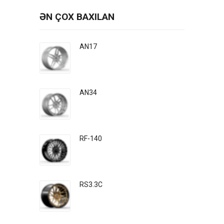
ƏN ÇOX BAXILAN
AN17
AN34
RF-140
RS3.3C