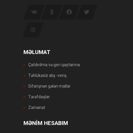
MƏLUMAT
Çatdırılma və geri qaytarma
Təhlükəsiz alış -veriş
Sifarişnən gələn mallar
Tərəfdaşlar
Zəmanət
MƏNİM HESABIM