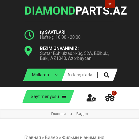
DIAMOND
PARTS.AZ
İŞ SAATLARI
Həftəiçi 10:00 - 20:00
BIZIM ÜNVANIMIZ:
Səttar Bəhlulzadə küç, 52A, Bülbulə,
Bakı, AZ1043, Azərbaycan
0
Sayt menyusu
Главная
Видео
Главная
»
Видео
»
Фильмы и анимация