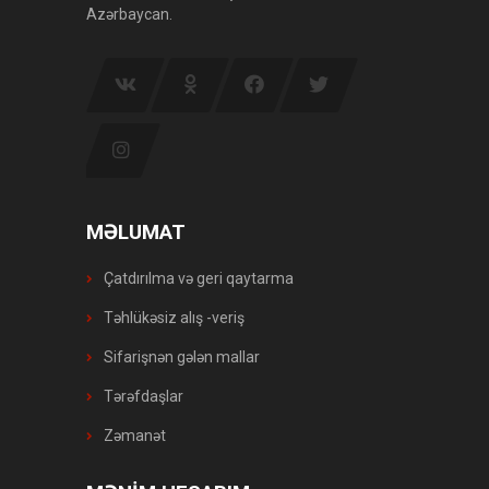
Azərbaycan.
MƏLUMAT
Çatdırılma və geri qaytarma
Təhlükəsiz alış -veriş
Sifarişnən gələn mallar
Tərəfdaşlar
Zəmanət