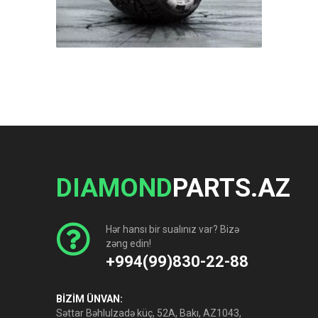
DIAMOND
PARTS.AZ
Hər hansı bir sualınız var? Bizə
zəng edin!
+994(99)830-22-88
BİZİM ÜNVAN:
Səttar Bəhlulzadə küç, 52A, Bakı, AZ1043,