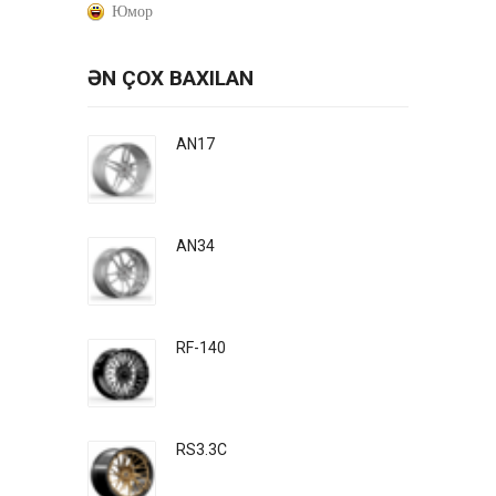
Юмор
ƏN ÇOX BAXILAN
AN17
AN34
RF-140
RS3.3C