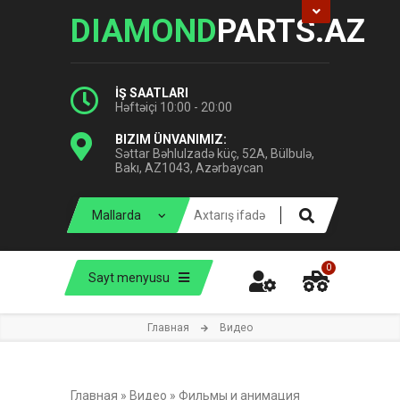
DIAMOND
PARTS.AZ
İŞ SAATLARI
Həftəiçi 10:00 - 20:00
BIZIM ÜNVANIMIZ:
Səttar Bəhlulzadə küç, 52A, Bülbulə,
Bakı, AZ1043, Azərbaycan
0
Sayt menyusu
Главная
Видео
Главная
»
Видео
»
Фильмы и анимация